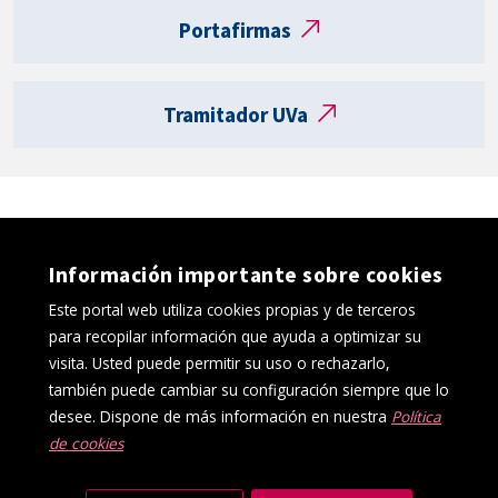
t
Portafirmas
a
R
e
Tramitador UVa
g
i
s
t
r
o
Información importante sobre cookies
e
l
Este portal web utiliza cookies propias y de terceros
e
para recopilar información que ayuda a optimizar su
c
visita. Usted puede permitir su uso o rechazarlo,
t
también puede cambiar su configuración siempre que lo
r
desee. Dispone de más información en nuestra
Política
ó
de cookies
Política de cookies
Aviso Legal
n
Protección de datos
Canal interno de información
i