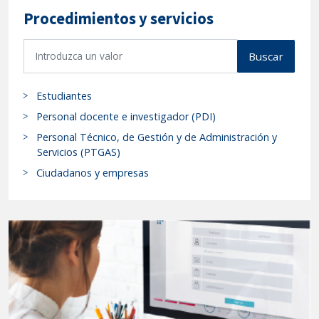
Procedimientos y servicios
B
Buscar
u
s
Estudiantes
c
a
Personal docente e investigador (PDI)
r
Personal Técnico, de Gestión y de Administración y
p
Servicios (PTGAS)
r
Ciudadanos y empresas
o
c
e
d
i
m
i
e