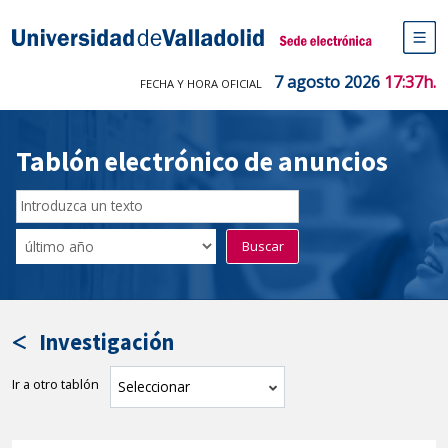
Saltar
al
Sede electrónica Universidad de V
contenido
M
de
7 agosto 2026
17:37h.
FECHA Y HORA OFICIAL
na
pr
Tablón electrónico de anuncios
Buscar
en
Filtro
Buscar
el
por
tablón
fecha
por
de
texto
publicación
Investigación
Ir a otro tablón
tablón
Seleccionar