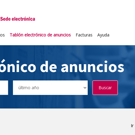
niversidad de Valladolid
ios
Tablón electrónico de anuncios
Facturas
Ayuda
rónico de anuncios
Buscar
Ir