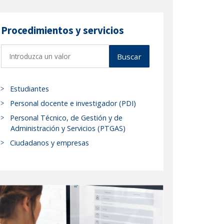
Procedimientos y servicios
B
Buscar
u
s
c
Estudiantes
a
Personal docente e investigador (PDI)
r
Personal Técnico, de Gestión y de
p
Administración y Servicios (PTGAS)
r
Ciudadanos y empresas
o
c
e
d
i
m
i