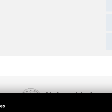
ext
ies