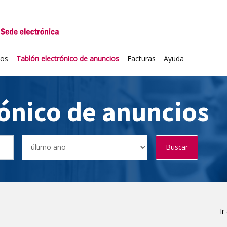
niversidad de Valladolid
ios
Tablón electrónico de anuncios
Facturas
Ayuda
rónico de anuncios
Buscar
Ir