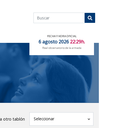
Buscar
Buscar
FECHA Y HORA OFICIAL
6 agosto 2026
22:29h.
Real observatorio de la armada
tablón
Seleccionar
 a otro tablón