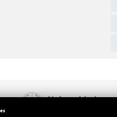
ext
ies