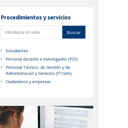
Procedimientos y servicios
B
Buscar
u
s
c
Estudiantes
a
Personal docente e investigador (PDI)
r
Personal Técnico, de Gestión y de
p
Administración y Servicios (PTGAS)
r
Ciudadanos y empresas
o
c
e
d
i
m
i