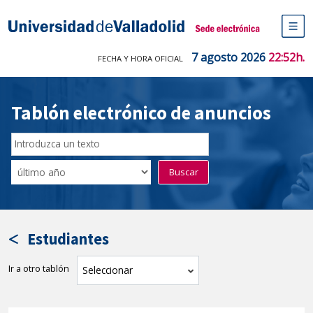
Saltar
al
Sede electrónica Universidad de V
contenido
M
de
7 agosto 2026
22:52h.
FECHA Y HORA OFICIAL
na
pr
Tablón electrónico de anuncios
Buscar
en
Filtro
Buscar
el
por
tablón
fecha
por
de
texto
publicación
Estudiantes
Ir a otro tablón
tablón
Seleccionar