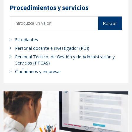
Procedimientos y servicios
B
Buscar
u
s
Estudiantes
c
a
Personal docente e investigador (PDI)
r
Personal Técnico, de Gestión y de Administración y
p
Servicios (PTGAS)
r
Ciudadanos y empresas
o
c
e
d
i
m
i
e