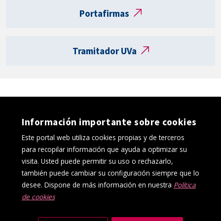
t
Portafirmas
a
R
e
Tramitador UVa
g
i
s
t
r
o
Información importante sobre cookies
e
l
Este portal web utiliza cookies propias y de terceros
e
para recopilar información que ayuda a optimizar su
c
visita. Usted puede permitir su uso o rechazarlo,
t
también puede cambiar su configuración siempre que lo
r
desee. Dispone de más información en nuestra
Política
ó
de cookies
Política de cookies
Aviso Legal
n
Protección de datos
Canal interno de información
i