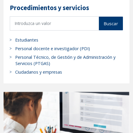
Procedimientos y servicios
B
Buscar
u
s
Estudiantes
c
a
Personal docente e investigador (PDI)
r
Personal Técnico, de Gestión y de Administración y
p
Servicios (PTGAS)
r
Ciudadanos y empresas
o
c
e
d
i
m
i
e