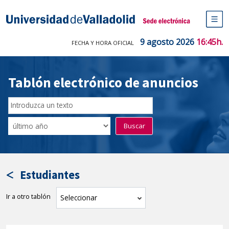
Saltar
al
Sede electrónica Universidad de V
contenido
M
de
9 agosto 2026
16:45h.
FECHA Y HORA OFICIAL
na
pr
Tablón electrónico de anuncios
Buscar
en
Filtro
Buscar
el
por
tablón
fecha
por
de
texto
publicación
Estudiantes
Ir a otro tablón
tablón
Seleccionar