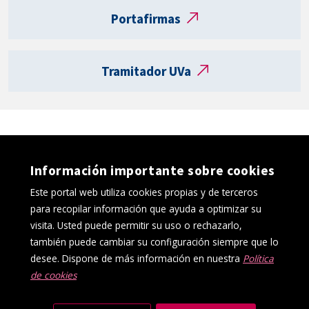
t
Portafirmas
a
R
e
Tramitador UVa
g
i
s
t
r
o
Información importante sobre cookies
e
l
Este portal web utiliza cookies propias y de terceros
e
para recopilar información que ayuda a optimizar su
c
visita. Usted puede permitir su uso o rechazarlo,
t
también puede cambiar su configuración siempre que lo
r
desee. Dispone de más información en nuestra
Política
ó
de cookies
Política de cookies
Aviso Legal
n
Protección de datos
Canal interno de información
i