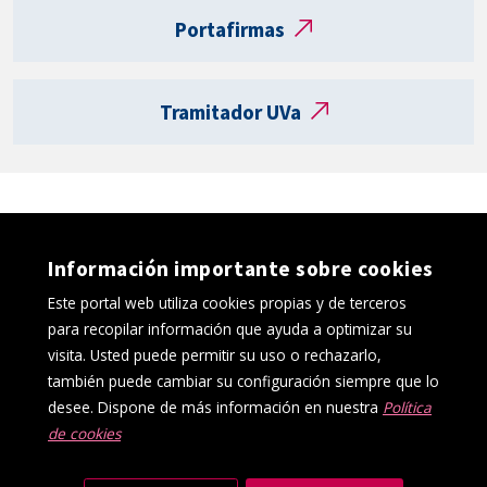
t
Portafirmas
a
R
e
Tramitador UVa
g
i
s
t
r
o
Información importante sobre cookies
e
l
Este portal web utiliza cookies propias y de terceros
e
para recopilar información que ayuda a optimizar su
c
visita. Usted puede permitir su uso o rechazarlo,
t
también puede cambiar su configuración siempre que lo
r
desee. Dispone de más información en nuestra
Política
ó
de cookies
Política de cookies
Aviso Legal
n
Protección de datos
Canal interno de información
i