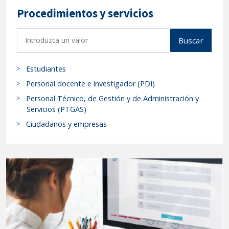
Procedimientos y servicios
B
Buscar
u
s
Estudiantes
c
a
Personal docente e investigador (PDI)
r
Personal Técnico, de Gestión y de Administración y
p
Servicios (PTGAS)
r
Ciudadanos y empresas
o
c
e
d
i
m
i
e