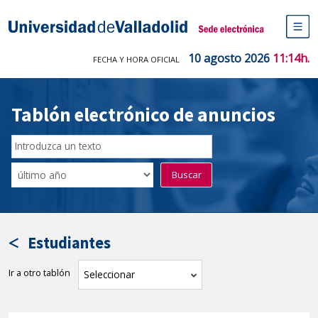
Saltar
al
Sede electrónica Universidad de V
contenido
M
de
10 agosto 2026
11:14h.
FECHA Y HORA OFICIAL
na
pr
Tablón electrónico de anuncios
Buscar
en
Filtro
Buscar
el
por
tablón
fecha
por
de
texto
publicación
Estudiantes
Ir a otro tablón
tablón
Seleccionar