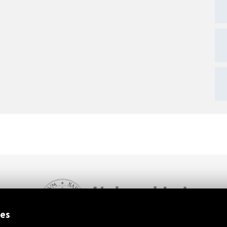
ext
ies