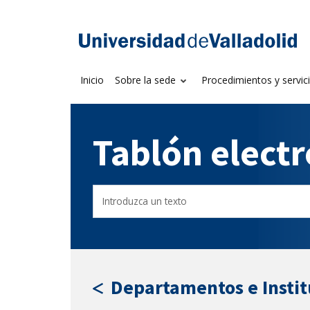
Saltar
al
Sede electrónica U
contenido
Inicio
Sobre la sede
Procedimientos y servic
Tablón elect
Buscar
Filtro
en
por
el
fecha
tablón
de
por
publicación
texto
Departamentos e Instit