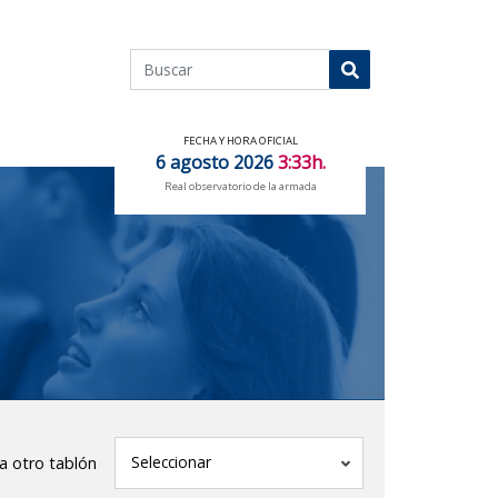
Buscar
Buscar
FECHA Y HORA OFICIAL
6 agosto 2026
3:33h.
Real observatorio de la armada
tablón
Seleccionar
 a otro tablón