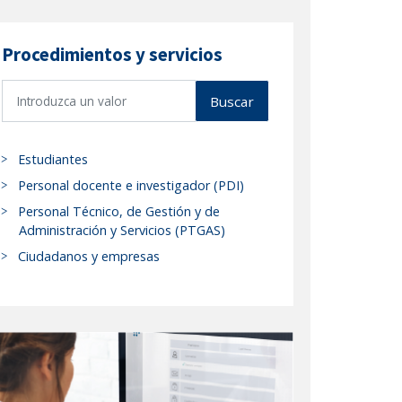
Procedimientos y servicios
B
Buscar
u
s
c
Estudiantes
a
Personal docente e investigador (PDI)
r
Personal Técnico, de Gestión y de
p
Administración y Servicios (PTGAS)
r
Ciudadanos y empresas
o
c
e
d
i
m
i