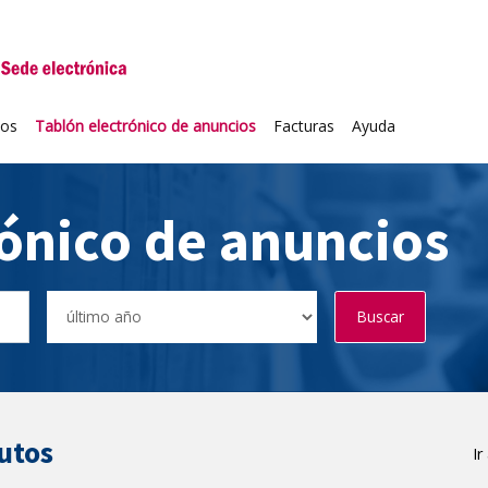
niversidad de Valladolid
ios
Tablón electrónico de anuncios
Facturas
Ayuda
rónico de anuncios
Buscar
utos
Ir