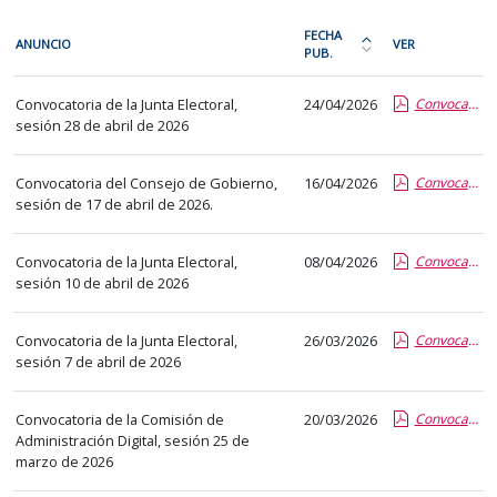
En
FECHA
ANUNCIO
VER
cada
PUB.
Ordena
fila
la
Convocatorias
de
Convocatoria de la Junta Electoral,
24/04/2026
Convocatoria JE 28_04_2026.pdf.pdf
tabla
de
sesión 28 de abril de 2026
la
por
órganos
siguiente
fecha
colegiados
tabla
Convocatoria del Consejo de Gobierno,
16/04/2026
Convocatoria CG 17-04-2026.pdf.pdf
de
sesión de 17 de abril de 2026.
encontrará
publicación:
los
más
Convocatoria de la Junta Electoral,
08/04/2026
Convocatoria Junta Electoral 10-04-2026.pdf.pdf
anuncios
reciente
sesión 10 de abril de 2026
del
o
tablón
antigua
Convocatoria de la Junta Electoral,
26/03/2026
Convocatoria Junta Electoral 07-04-2026.pdf.pdf
seleccionado
sesión 7 de abril de 2026
previamente.
En
Convocatoria de la Comisión de
20/03/2026
Convocatoria CAD 25-03-2026.pdf.pdf
la
Administración Digital, sesión 25 de
primera
marzo de 2026
columna