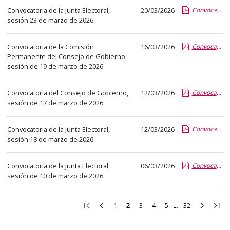
el
Convocatoria de la Junta Electoral,
20/03/2026
Convocatoria Junta Electoral 23-03-2026.pdf.pdf
título
sesión 23 de marzo de 2026
del
anuncio,
Convocatoria de la Comisión
16/03/2026
Convocatoria CP 19 03 2026.pdf.pdf
en
Permanente del Consejo de Gobierno,
la
sesión de 19 de marzo de 2026
segunda
columna
Convocatoria del Consejo de Gobierno,
12/03/2026
Convocatoria CG 17 marzo.pdf.pdf
la
sesión de 17 de marzo de 2026
fecha
de
Convocatoria de la Junta Electoral,
12/03/2026
Convocatoria Junta Electoral 18-03-2026.pdf.pdf
publicación,
sesión 18 de marzo de 2026
en
la
Convocatoria de la Junta Electoral,
06/03/2026
Convocatoria Junta Electoral 10 03 2026.pdf.pdf
última
sesión de 10 de marzo de 2026
columna
el
Ir
Ir
Ir
Ir
Ir
Ir
Ir
Ir
Ir
1
2
3
4
5
32
enlace
a
a
a
a
a
a
a
a
a
que
la
la
la
la
la
la
la
la
la