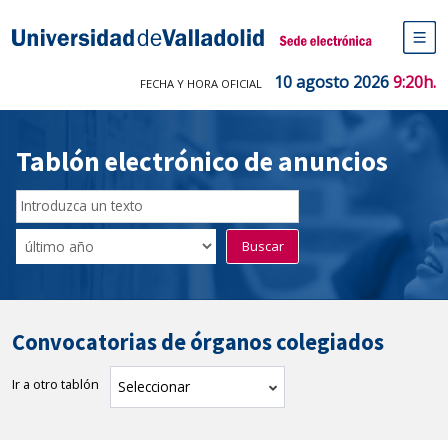
Saltar
al
Sede electrónica Universidad de V
contenido
M
de
10 agosto 2026
9:20h.
FECHA Y HORA OFICIAL
na
pr
Tablón electrónico de anuncios
Buscador
del
Filtro
Buscar
Tablón
de
tablones
Convocatorias de órganos colegiados
Ir a otro tablón
tablón
Seleccionar