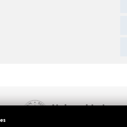
ext
ies