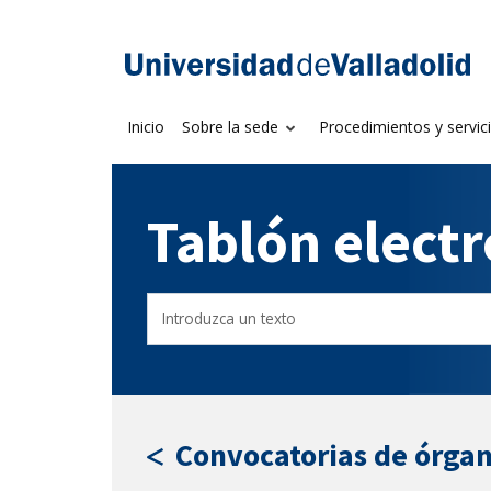
Saltar
al
Sede electrónica U
contenido
Inicio
Sobre la sede
Procedimientos y servic
Tablón elect
Buscar
Filtro
en
por
el
fecha
tablón
de
por
publicación
texto
Convocatorias de órgan