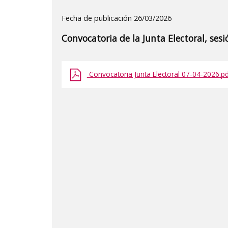
Detalle
Fecha de publicación 26/03/2026
de
Convocatoria de la Junta Electoral, sesi
la
publicaci?
n:
Convocatoria Junta Electoral 07-04-2026.pd
"Convocatoria
de
la
Junta
Electoral,
sesión
7
de
abril
de