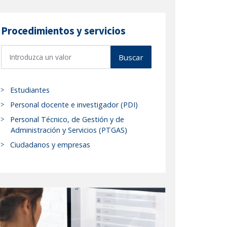
Procedimientos y servicios
B
Buscar
u
s
c
Estudiantes
a
Personal docente e investigador (PDI)
r
Personal Técnico, de Gestión y de
p
Administración y Servicios (PTGAS)
r
Ciudadanos y empresas
o
c
e
d
i
m
i