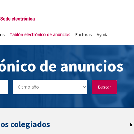
niversidad de Valladolid
ios
Tablón electrónico de anuncios
Facturas
Ayuda
rónico de anuncios
Buscar
os colegiados
Ir