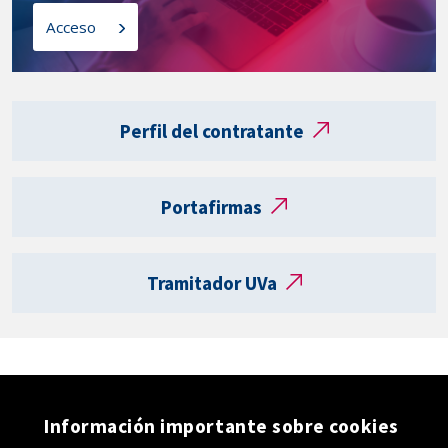
l
o
Acceso
a
s
t
a
Enlaces
r
externos
Perfil del contratante
j
e
t
Portafirmas
a
R
e
Tramitador UVa
g
i
s
t
r
o
Información importante sobre cookies
e