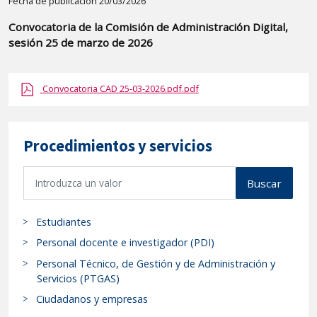
Detalle
Fecha de publicación 20/03/2026
de
Convocatoria de la Comisión de Administración Digital,
la
sesión 25 de marzo de 2026
publicaci?
n:
Convocatoria CAD 25-03-2026.pdf.pdf
"Convocatoria
de
la
Procedimientos y servicios
Comisión
de
B
Buscar
Administración
u
Digital,
s
sesión
Estudiantes
c
25
a
Personal docente e investigador (PDI)
de
r
Personal Técnico, de Gestión y de Administración y
p
marzo
Servicios (PTGAS)
r
de
Ciudadanos y empresas
o
2026"