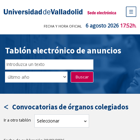
Saltar
al
Sede electrónica Universidad de V
contenido
M
de
6 agosto 2026
17:52h.
FECHA Y HORA OFICIAL
na
pr
Tablón electrónico de anuncios
Buscar
en
Filtro
Buscar
el
por
tablón
fecha
por
de
texto
publicación
Convocatorias de órganos colegiados
Ir a otro tablón
tablón
Seleccionar