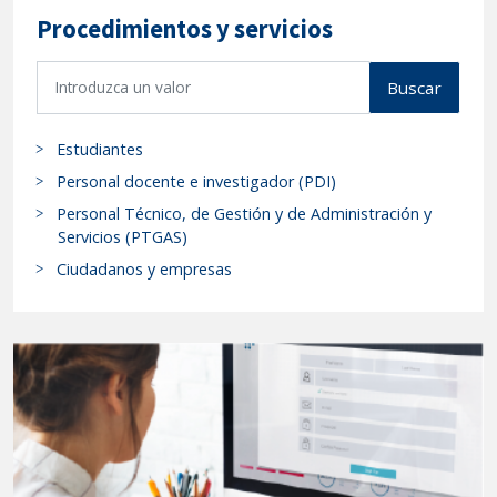
Procedimientos y servicios
B
Buscar
u
s
Estudiantes
c
a
Personal docente e investigador (PDI)
r
Personal Técnico, de Gestión y de Administración y
p
Servicios (PTGAS)
r
Ciudadanos y empresas
o
c
e
d
i
m
i
e