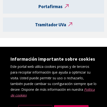
t
Portafirmas
a
R
e
Tramitador UVa
g
i
s
t
r
o
Información importante sobre cookies
e
l
Este portal web utiliza cookies propias y de terceros
e
para recopilar información que ayuda a optimizar su
c
visita. Usted puede permitir su uso o rechazarlo,
t
también puede cambiar su configuración siempre que lo
r
desee. Dispone de más información en nuestra
Política
ó
de cookies
Política de cookies
Aviso Legal
n
Protección de datos
Canal interno de información
i