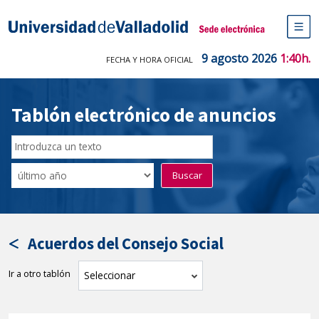
Saltar
al
Sede electrónica Universidad de V
contenido
M
de
9 agosto 2026
1:40h.
FECHA Y HORA OFICIAL
na
pr
Tablón electrónico de anuncios
Buscar
en
Filtro
Buscar
el
por
tablón
fecha
por
de
texto
publicación
Acuerdos del Consejo Social
Ir a otro tablón
tablón
Seleccionar