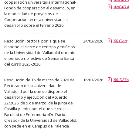
cooperación universitaria internacional-
que
ANEXO 4 2026 DECLARAC.RESP.pdf.pdf
Fondo de cooperación al desarrollo, en
abre
la modalidad de proyectos de
un
Cooperación técnica universitaria al
desarrollo sobre el terreno 2026.
PDF
con
el
Resolución Rectoral por la que se
24/03/2026
RR Cierre Semana Santa 2026.report.pdf.pdf
dispone el cierre de centros y edificios
detalle
de la Universidad de Valladolid durante
del
el período no lectivo de Semana Santa
anuncio
del curso 2025-2026.
completo.
Resolución de 16 de marzo de 2026 del
16/03/2026
RR_DESARROLLO Y EJECUCIÓN DEL ACUERDO creación de Enfermería Palencia 16.03.2026.pdf.pdf
Rectorado de la Universidad de
Valladolid por la que se dispone el
desarrollo y ejecución del Acuerdo
22/2026, de 5 de marzo, de la Junta de
Castilla y León, por el que se crea la
Facultad de Enfermería «Dr. Dacio
Crespo» de la Universidad de Valladolid,
con sede en el Campus de Palencia