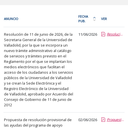
En
FECHA
ANUNCIO
VER
cada
PUB.
Ordena
fila
la
Resoluciones
de
Resolución de 11 de junio de 2026, de la
11/06/2026
Resolución certificado POD.pdf.pdf
tabla
e
Secretaria General de la Universidad de
la
por
instrucciones
Valladolid, por la que se incorpora un
siguiente
fecha
de
nuevo trámite administrativo al catálogo
tabla
de
de servicios y trámites previsto en el
órganos
encontrará
Reglamento por el que se implantan los
publicación:
unipersonales
medios electrónicos que facilitan el
los
más
acceso de los ciudadanos a los servicios
anuncios
reciente
públicos de la Universidad de Valladolid
del
y se crean la Sede Electrónica y el
o
Registro Electrónico de la Universidad
tablón
antigua
de Valladolid, aprobado por Acuerdo del
seleccionado
Consejo de Gobierno de 11 de junio de
previamente.
2012
En
la
Propuesta de resolución provisional de
02/06/2026
Propuesta de resolucion provisional ONGD 2026. Cooperacion tecnica .pdf.pdf
primera
las ayudas del programa de apoyo