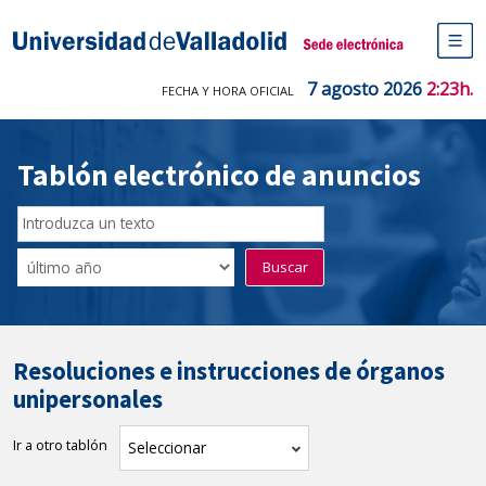
Saltar
al
Sede electrónica Universidad de V
contenido
M
de
7 agosto 2026
2:23h.
FECHA Y HORA OFICIAL
na
pr
Tablón electrónico de anuncios
Buscador
del
Filtro
Buscar
Tablón
de
tablones
Resoluciones e instrucciones de órganos
unipersonales
Ir a otro tablón
tablón
Seleccionar