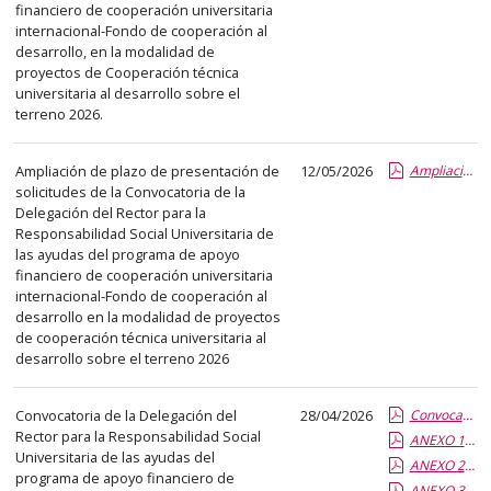
columna
financiero de cooperación universitaria
internacional-Fondo de cooperación al
el
desarrollo, en la modalidad de
título
proyectos de Cooperación técnica
del
universitaria al desarrollo sobre el
anuncio,
terreno 2026.
en
la
Ampliación de plazo de presentación de
12/05/2026
Ampliacion de plazo presentacion de solicitudes Cooperacion tecnica.report.pdf.pdf
segunda
solicitudes de la Convocatoria de la
Delegación del Rector para la
columna
Responsabilidad Social Universitaria de
la
las ayudas del programa de apoyo
fecha
financiero de cooperación universitaria
internacional-Fondo de cooperación al
de
desarrollo en la modalidad de proyectos
publicación,
de cooperación técnica universitaria al
en
desarrollo sobre el terreno 2026
la
última
Convocatoria de la Delegación del
28/04/2026
Convocatoria COOP TECNICA 2026.report.pdf.pdf
columna
Rector para la Responsabilidad Social
ANEXO 1 2026 SOLICITUD.pdf.pdf
el
Universitaria de las ayudas del
ANEXO 2. 2026 PROYECTO.pdf.pdf
programa de apoyo financiero de
enlace
ANEXO 3. 2026. JUSTIF.pdf.pdf