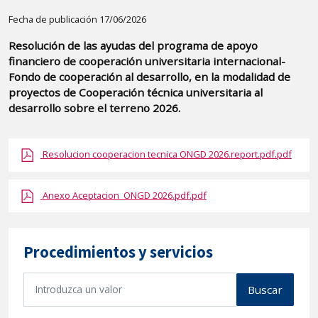
Detalle
Fecha de publicación 17/06/2026
de
Resolución de las ayudas del programa de apoyo
la
financiero de cooperación universitaria internacional-
publicaci?
Fondo de cooperación al desarrollo, en la modalidad de
n:
proyectos de Cooperación técnica universitaria al
desarrollo sobre el terreno 2026.
"Resolución
de
las
Resolucion cooperacion tecnica ONGD 2026.report.pdf.pdf
ayudas
del
Anexo Aceptacion_ONGD 2026.pdf.pdf
programa
de
apoyo
Procedimientos y servicios
financiero
de
B
Buscar
cooperación
u
s
universitaria