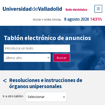
Saltar
al
Sede electrónica Universidad de V
contenido
M
de
8 agosto 2026
14:31h.
FECHA Y HORA OFICIAL
na
pr
Tablón electrónico de anuncios
Buscar
en
Filtro
Buscar
el
por
tablón
fecha
por
de
texto
publicación
Resoluciones e instrucciones de
órganos unipersonales
Ir a otro tablón
tablón
Seleccionar