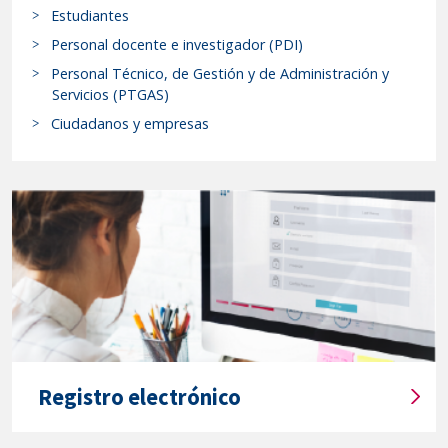
Estudiantes
c
internacional-
a
Personal docente e investigador (PDI)
Fondo
r
de
Personal Técnico, de Gestión y de Administración y
p
Servicios (PTGAS)
cooperación
r
Ciudadanos y empresas
al
o
desarrollo,
c
en
e
la
d
modalidad
i
de
m
proyectos
i
e
de
n
Cooperación
t
técnica
o
universitaria
Registro electrónico
s
al
T
y
desarrollo
í