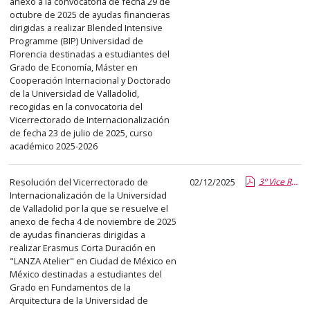
anexo a la convocatoria de fecha 29 de
el
octubre de 2025 de ayudas financieras
título
dirigidas a realizar Blended Intensive
del
Programme (BIP) Universidad de
anuncio,
Florencia destinadas a estudiantes del
Grado de Economía, Máster en
en
Cooperación Internacional y Doctorado
la
de la Universidad de Valladolid,
segunda
recogidas en la convocatoria del
columna
Vicerrectorado de Internacionalización
de fecha 23 de julio de 2025, curso
la
académico 2025-2026
fecha
de
Resolución del Vicerrectorado de
02/12/2025
3º Vice RRII CD ARQUITECTURA.pdf.pdf
publicación,
Internacionalización de la Universidad
en
de Valladolid por la que se resuelve el
la
anexo de fecha 4 de noviembre de 2025
de ayudas financieras dirigidas a
última
realizar Erasmus Corta Duración en
columna
"LANZA Atelier" en Ciudad de México en
el
México destinadas a estudiantes del
enlace
Grado en Fundamentos de la
Arquitectura de la Universidad de
que