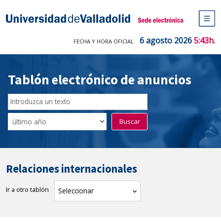
Saltar
al
Sede electrónica Universidad de V
contenido
M
de
6 agosto 2026
5:43h.
FECHA Y HORA OFICIAL
na
pr
Tablón electrónico de anuncios
Buscador
del
Filtro
Buscar
Tablón
de
tablones
Relaciones internacionales
Ir a otro tablón
tablón
Seleccionar