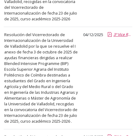
Valladolid, recogidas en la convocatoria
abre
del Vicerrectorado de
un
Internacionalización de fecha 23 de julio
PDF
de 2025, curso académico 2025-2026
con
el
Resolución del Vicerrectorado de
04/12/2025
3º Vice RRII BIP COIMBRA RAUL ARAUJO.pdf.pdf
detalle
Internacionalización de la Universidad
de Valladolid por la que se resuelve el I
del
anexo de fecha 3 de octubre de 2025 de
anuncio
ayudas financieras dirigidas a realizar
completo.
Blended Intensive Programme (BIP)
Escola Superior Agraria del Instituto
Politécnico de Coímbra destinadas a
estudiantes del Grado en Ingeniería
Agrícola y del Medio Rural o del Grado
en Ingeniería de las Industrias Agrarias y
Alimentarias o Máster de Agronomía de
la Universidad de Valladolid, recogidas
en la convocatoria del Vicerrectorado de
Internacionalización de fecha 23 de julio
de 2025, curso académico 2025-2026 .