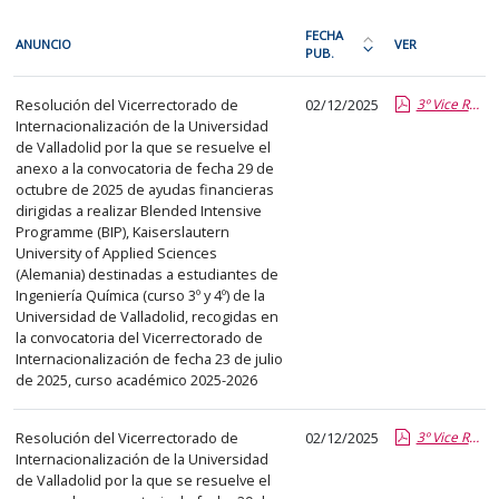
En
FECHA
ANUNCIO
VER
cada
PUB.
Ordena
fila
la
Relaciones
de
Resolución del Vicerrectorado de
02/12/2025
3º Vice RRII KAISERSLAUTERN LUIS VAQUERIZO.pdf.pdf
tabla
internacionales
Internacionalización de la Universidad
la
por
de Valladolid por la que se resuelve el
siguiente
fecha
anexo a la convocatoria de fecha 29 de
tabla
de
octubre de 2025 de ayudas financieras
encontrará
dirigidas a realizar Blended Intensive
publicación:
Programme (BIP), Kaiserslautern
los
más
University of Applied Sciences
anuncios
reciente
(Alemania) destinadas a estudiantes de
del
Ingeniería Química (curso 3º y 4º) de la
o
Universidad de Valladolid, recogidas en
tablón
antigua
la convocatoria del Vicerrectorado de
seleccionado
Internacionalización de fecha 23 de julio
previamente.
de 2025, curso académico 2025-2026
En
la
Resolución del Vicerrectorado de
02/12/2025
3º Vice RRII BIP FLORENCIA JAIME NIETO.pdf.pdf
primera
Internacionalización de la Universidad
columna
de Valladolid por la que se resuelve el