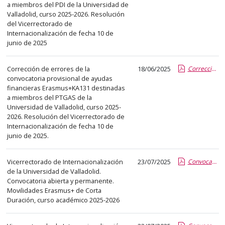
a miembros del PDI de la Universidad de
abre
Valladolid, curso 2025-2026. Resolución
un
del Vicerrectorado de
PDF
Internacionalización de fecha 10 de
con
junio de 2025
el
detalle
Corrección de errores de la
18/06/2025
Corrección errores Convocatoria PTGAS Erasmus+ KA131_25-26.pdf.pdf
convocatoria provisional de ayudas
del
financieras Erasmus+KA131 destinadas
anuncio
a miembros del PTGAS de la
completo.
Universidad de Valladolid, curso 2025-
2026. Resolución del Vicerrectorado de
Internacionalización de fecha 10 de
junio de 2025.
Vicerrectorado de Internacionalización
23/07/2025
Convocatoria abierta corta duración Erasmus+ 25-26.pdf.pdf
de la Universidad de Valladolid.
Convocatoria abierta y permanente.
Movilidades Erasmus+ de Corta
Duración, curso académico 2025-2026