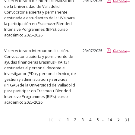
Vicerrectorado de Internacionalización
23/07/2025
Convocatoria abierta BIPs para estudiantes 25-26.pdf.pdf
de la Universidad de Valladolid.
Convocatoria abierta y permanente
destinada a estudiantes de la UVa para
la participación en Erasmus+ Blended
Intensive Porgrammes (BIPs), curso
académico 2025-2026
Vicerrectorado Internacionalización.
23/07/2025
Convocatoria abierta BIPs para PDI y PTGAS 25-26.pdf.pdf
Convocatoria abierta y permanente de
ayudas financieras Erasmus+ KA 131
destinadas al personal docente e
investigador (PDI) y personal técnico, de
gestión y administración y servicios
(PTGAS) de la Universidad de Valladolid
para participar en Erasmus+ Blended
Intensive Programmes (BIPs), curso
académico 2025-2026
Ir
Ir
Ir
Ir
Ir
Ir
Ir
Ir
Ir
1
2
3
4
5
14
a
a
a
a
a
a
a
a
a
la
la
la
la
la
la
la
la
la