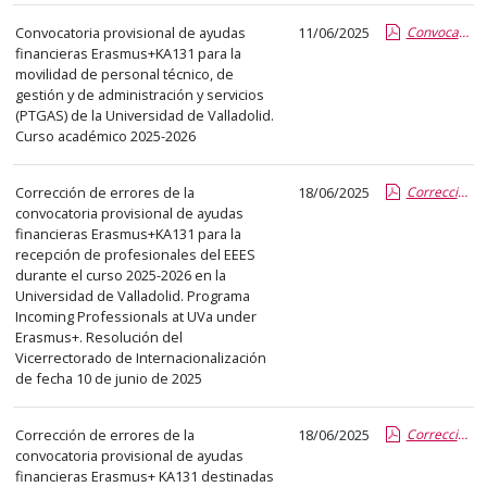
el
título
Convocatoria provisional de ayudas
11/06/2025
Convocatoria PTGAS Erasmus+KA131_25-26.pdf.pdf
financieras Erasmus+KA131 para la
del
movilidad de personal técnico, de
anuncio,
gestión y de administración y servicios
en
(PTGAS) de la Universidad de Valladolid.
la
Curso académico 2025-2026
segunda
columna
Corrección de errores de la
18/06/2025
Corrección errores Convocatoria Incoming Professionals at UVa 25-26.pdf.pdf
convocatoria provisional de ayudas
la
financieras Erasmus+KA131 para la
fecha
recepción de profesionales del EEES
de
durante el curso 2025-2026 en la
publicación,
Universidad de Valladolid. Programa
Incoming Professionals at UVa under
en
Erasmus+. Resolución del
la
Vicerrectorado de Internacionalización
última
de fecha 10 de junio de 2025
columna
el
Corrección de errores de la
18/06/2025
Corrección errores Convocatoria PDI Erasmus+KA132_25-26.pdf.pdf
enlace
convocatoria provisional de ayudas
que
financieras Erasmus+ KA131 destinadas