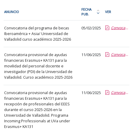
En
FECHA
ANUNCIO
VER
cada
PUB.
Ordena
fila
la
Relaciones
de
Convocatoria del programa de becas
05/02/2025
Convocatoria del programa de becas Iberoamérica + Asia/ Universidad de Valladolid curso académico 2025-2026.pdf
tabla
internacionales
Iberoamérica + Asia/ Universidad de
la
por
Valladolid curso académico 2025-2026
siguiente
fecha
tabla
de
Convocatoria provisional de ayudas
11/06/2025
Convocatoria PDI Erasmus+KA131_25-26.pdf.pdf
encontrará
publicación:
financieras Erasmus+ KA131 para la
los
más
movilidad del personal docente e
anuncios
investigador (PDI) de la Universidad de
reciente
Valladolid. Curso académico 2025-2026
del
o
tablón
antigua
seleccionado
Convocatoria provisional de ayudas
11/06/2025
Convocatoria Incoming Professionals 25-26.pdf.pdf
financieras Erasmus+ KA131 para la
previamente.
recepción de profesionales del EEES
En
durante el curso 2025-2026 en la
la
Universidad de Valladolid. Programa
primera
Incoming Professionals at UVa under
Erasmus+ KA131
columna