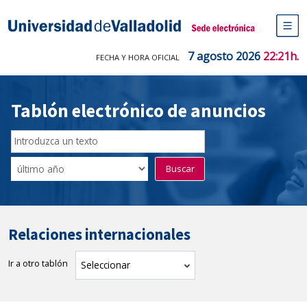
Saltar
al
Sede electrónica Universidad de V
contenido
M
de
7 agosto 2026
22:21h.
FECHA Y HORA OFICIAL
na
pr
Tablón electrónico de anuncios
Buscador
del
Filtro
Buscar
Tablón
de
tablones
Relaciones internacionales
Ir a otro tablón
tablón
Seleccionar