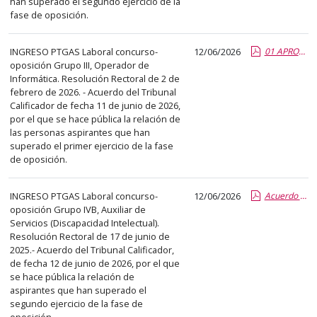
han superado el segundo ejercicio de la
el
fase de oposición.
título
del
INGRESO PTGAS Laboral concurso-
12/06/2026
01 APROB 1 EJER OPERA INF.report.pdf.pdf
anuncio,
oposición Grupo III, Operador de
en
Informática. Resolución Rectoral de 2 de
la
febrero de 2026. - Acuerdo del Tribunal
segunda
Calificador de fecha 11 de junio de 2026,
por el que se hace pública la relación de
columna
las personas aspirantes que han
la
superado el primer ejercicio de la fase
fecha
de oposición.
de
publicación,
INGRESO PTGAS Laboral concurso-
12/06/2026
Acuerdo aprobados segundo ejerc Aux. Serv. DI.pdf.pdf
en
oposición Grupo IVB, Auxiliar de
Servicios (Discapacidad Intelectual).
la
Resolución Rectoral de 17 de junio de
última
2025.- Acuerdo del Tribunal Calificador,
columna
de fecha 12 de junio de 2026, por el que
el
se hace pública la relación de
aspirantes que han superado el
enlace
segundo ejercicio de la fase de
que
oposición.