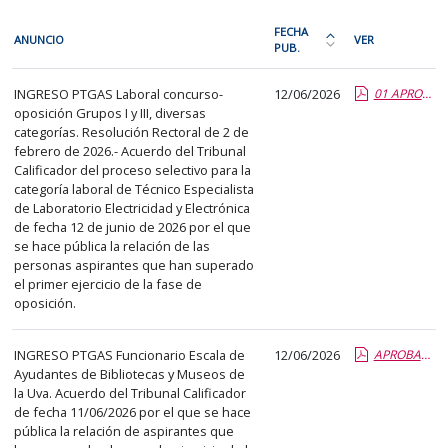
En
FECHA
ANUNCIO
VER
cada
PUB.
Ordena
fila
la
PTGAS
de
INGRESO PTGAS Laboral concurso-
12/06/2026
01 APROB 1 EJER TEL ELEC Y ELECT.report.pdf.pdf
tabla
oposición Grupos I y III, diversas
la
por
categorías. Resolución Rectoral de 2 de
siguiente
fecha
febrero de 2026.- Acuerdo del Tribunal
tabla
de
Calificador del proceso selectivo para la
encontrará
categoría laboral de Técnico Especialista
publicación:
de Laboratorio Electricidad y Electrónica
los
más
de fecha 12 de junio de 2026 por el que
anuncios
reciente
se hace pública la relación de las
del
personas aspirantes que han superado
o
el primer ejercicio de la fase de
tablón
antigua
oposición.
seleccionado
previamente.
INGRESO PTGAS Funcionario Escala de
12/06/2026
APROBADOS 2 EJER AYUDANTES BIBLIOTECAS Y MUSEOS.report.pdf.pdf
En
Ayudantes de Bibliotecas y Museos de
la
la Uva. Acuerdo del Tribunal Calificador
primera
de fecha 11/06/2026 por el que se hace
columna
pública la relación de aspirantes que