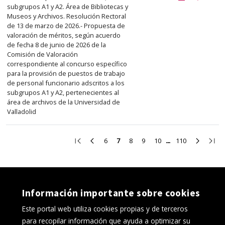
subgrupos A1 y A2. Área de Bibliotecas y
Museos y Archivos. Resolución Rectoral
de 13 de marzo de 2026.- Propuesta de
valoración de méritos, según acuerdo
de fecha 8 de junio de 2026 de la
Comisión de Valoración
correspondiente al concurso específico
para la provisión de puestos de trabajo
de personal funcionario adscritos a los
subgrupos A1 y A2, pertenecientes al
área de archivos de la Universidad de
Valladolid
Ir
Ir
Ir
Ir
Ir
Ir
Ir
Ir
Ir
6
7
8
9
10
110
a
a
a
a
a
a
a
a
a
la
la
la
la
la
la
la
la
la
primera
página
página
página
página
página
página
página
últi
página
anterior
6
8
9
10
110
siguient
pági
Información importante sobre cookies
Este portal web utiliza cookies propias y de terceros
para recopilar información que ayuda a optimizar su