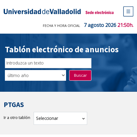
Saltar
al
Sede electrónica Universidad de V
contenido
M
de
7 agosto 2026
21:50h.
FECHA Y HORA OFICIAL
na
pr
Tablón electrónico de anuncios
Buscador
del
Filtro
Buscar
Tablón
de
tablones
PTGAS
Ir a otro tablón
tablón
Seleccionar