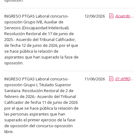
abre
un
INGRESO PTGAS Laboral concurso-
12/06/2026
Acuerdo aprobados fase oposición Aux. Serv. DI.pdf.pdf
PDF
oposición Grupo IVB, Auxiliar de
con
Servicios (Discapacidad Intelectual).
el
Resolución Rectoral de 17 de junio de
2025.- Acuerdo del Tribunal Calificador,
detalle
de fecha 12 de junio de 2026, por el que
del
se hace pública la relación de
anuncio
aspirantes que han superado la fase de
oposición.
completo.
INGRESO PTGAS Laboral concurso-
11/06/2026
01 APROB 1 EJER TS SANITARIA.report.pdf.pdf
oposición Grupo I, Titulado Superior
Sanitaria. Resolución Rectoral de 2 de
febrero de 2026.- Acuerdo del Tribunal
Calificador de fecha 11 de junio de 2026
por el que se hace pública la relación de
las personas aspirantes que han
superado el primer ejercicio de la fase
de oposición del concurso-oposición
libre.