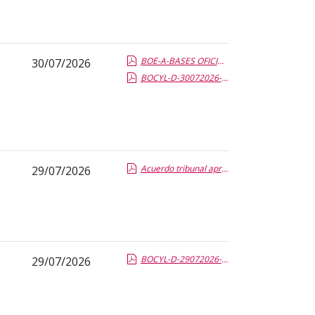
BOE-A-BASES OFICIAL DE SERVICIOS 2026-16618.pdf.pdf
30/07/2026
BOCYL-D-30072026-146-14.pdf.pdf
Acuerdo tribunal aprobados segundo ejercicio.report.pdf.pdf
29/07/2026
BOCYL-D-29072026-145-9.pdf.pdf
29/07/2026