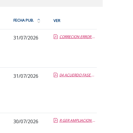
FECHA PUB.
VER
Ordena
la
CORRECION ERROR RR BOLSA EMPLEO TS COMUNICACION.report.pdf.pdf
31/07/2026
tabla
por
fecha
de
publicación:
más
04 ACUERDO FASE CONC PROV TEO INS y MAQ.report.pdf.pdf
31/07/2026
reciente
o
antigua
R GER AMPLIACION BOLSA TEO ELECT.report.pdf.pdf
30/07/2026