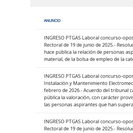
En
ANUNCIO
cada
fila
PTGAS
de
INGRESO PTGAS Laboral concurso-oposici
la
Rectoral de 19 de junio de 2025.- Resolu
siguiente
hace pública la relación de personas as
tabla
material, de la bolsa de empleo de la c
encontrará
los
INGRESO PTGAS Laboral concurso-oposici
anuncios
Instalación y Mantenimiento Electromec
del
febrero de 2026.- Acuerdo del tribunal ca
tablón
pública la valoración, con carácter prov
seleccionado
las personas aspirantes que han superad
previamente.
En
INGRESO PTGAS Laboral concurso-oposici
la
Rectoral de 19 de junio de 2025.- Resolu
primera