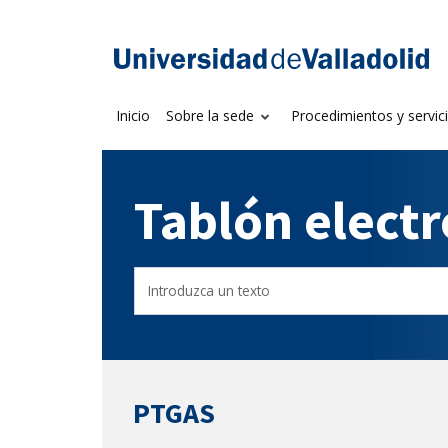
Saltar
al
Sede electrónica U
contenido
Inicio
Sobre la sede
Procedimientos y servic
Tablón elect
Buscador
Filtro
del
de
Tablón
tablones
PTGAS