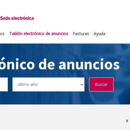
niversidad de Valladolid
ios
Tablón electrónico de anuncios
Facturas
Ayuda
rónico de anuncios
Buscar
Ir