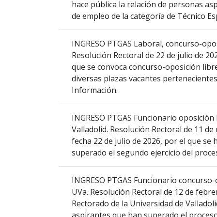
hace pública la relación de personas as
columna
de empleo de la categoría de Técnico Espe
el
título
del
INGRESO PTGAS Laboral, concurso-oposic
anuncio,
Resolución Rectoral de 22 de julio de 202
en
que se convoca concurso-oposición libre
la
diversas plazas vacantes pertenecientes 
segunda
Información.
columna
la
INGRESO PTGAS Funcionario oposición Es
fecha
Valladolid. Resolución Rectoral de 11 de
de
fecha 22 de julio de 2026, por el que se
publicación,
superado el segundo ejercicio del proce
en
la
INGRESO PTGAS Funcionario concurso-opo
última
UVa. Resolución Rectoral de 12 de febre
columna
Rectorado de la Universidad de Valladoli
el
aspirantes que han superado el proceso
enlace