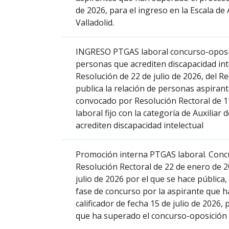
de 2026, para el ingreso en la Escala de
que
Valladolid.
abre
un
PDF
INGRESO PTGAS laboral concurso-oposició
con
personas que acrediten discapacidad inte
el
Resolución de 22 de julio de 2026, del Re
detalle
publica la relación de personas aspiran
del
convocado por Resolución Rectoral de 1
anuncio
laboral fijo con la categoría de Auxilia
completo.
acrediten discapacidad intelectual
Promoción interna PTGAS laboral. Concu
Resolución Rectoral de 22 de enero de 20
julio de 2026 por el que se hace pública,
fase de concurso por la aspirante que h
calificador de fecha 15 de julio de 2026, 
que ha superado el concurso-oposición