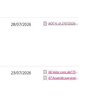
BOCYL-D-27072026-143-12.pdf.pdf
28/07/2026
06 Valor conc def TS Sanitaria_firmado.pdf.pdf
23/07/2026
07 Acuerdo sup proceso TS Sanitaria_firmado.pdf.pdf