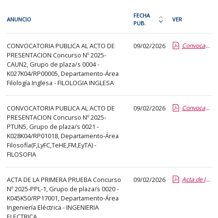
En
FECHA
ANUNCIO
VER
cada
PUB.
Ordena
fila
la
PDI
de
CONVOCATORIA PUBLICA AL ACTO DE
09/02/2026
Convocatoria a los aspirantes
tabla
PRESENTACION Concurso Nº 2025-
la
por
CAUN2, Grupo de plaza/s 0004 -
siguiente
fecha
K027K04/RP00005, Departamento-Área
tabla
de
Filología Inglesa - FILOLOGIA INGLESA
encontrará
publicación:
los
más
CONVOCATORIA PUBLICA AL ACTO DE
09/02/2026
Convocatoria a los aspirantes
anuncios
PRESENTACION Concurso Nº 2025-
reciente
PTUN5, Grupo de plaza/s 0021 -
del
o
K028K04/RP01018, Departamento-Área
tablón
antigua
Filosofía(F,LyFC,TeHE,FM,EyTA) -
seleccionado
FILOSOFIA
previamente.
En
ACTA DE LA PRIMERA PRUEBA Concurso
09/02/2026
Acta de la primera prueba
la
Nº 2025-PPL-1, Grupo de plaza/s 0020 -
primera
K045K50/RP17001, Departamento-Área
Ingeniería Eléctrica - INGENIERIA
columna
ELECTRICA