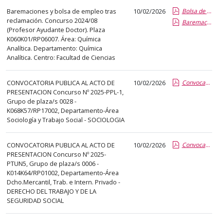
abre
Baremaciones y bolsa de empleo tras
10/02/2026
Bolsa de Trabajo 2026 PAYUD.pdf.pdf
un
reclamación. Concurso 2024/08
Baremacion 2026 PAYUD.pdf.pdf
PDF
(Profesor Ayudante Doctor). Plaza
K060K01/RP06007. Área: Química
con
Analítica. Departamento: Química
el
Analítica. Centro: Facultad de Ciencias
detalle
del
CONVOCATORIA PUBLICA AL ACTO DE
10/02/2026
Convocatoria a los aspirantes
anuncio
PRESENTACION Concurso Nº 2025-PPL-1,
completo.
Grupo de plaza/s 0028 -
K068K57/RP17002, Departamento-Área
Sociología y Trabajo Social - SOCIOLOGIA
CONVOCATORIA PUBLICA AL ACTO DE
10/02/2026
Convocatoria a los aspirantes
PRESENTACION Concurso Nº 2025-
PTUN5, Grupo de plaza/s 0006 -
K014K64/RP01002, Departamento-Área
Dcho.Mercantil, Trab. e Intern. Privado -
DERECHO DEL TRABAJO Y DE LA
SEGURIDAD SOCIAL