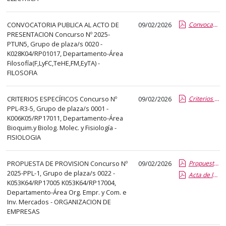
el
título
CONVOCATORIA PUBLICA AL ACTO DE
09/02/2026
Convocatoria a los aspirantes
del
PRESENTACION Concurso Nº 2025-
anuncio,
PTUN5, Grupo de plaza/s 0020 -
en
K028K04/RP01017, Departamento-Área
la
Filosofía(F,LyFC,TeHE,FM,EyTA) -
FILOSOFIA
segunda
columna
CRITERIOS ESPECÍFICOS Concurso Nº
09/02/2026
Criterios de Valoracion fijos
la
PPL-R3-5, Grupo de plaza/s 0001 -
fecha
K006K05/RP17011, Departamento-Área
de
Bioquim.y Biolog. Molec. y Fisiología -
publicación,
FISIOLOGIA
en
la
PROPUESTA DE PROVISION Concurso Nº
09/02/2026
Propuesta de provision de la plaza
última
2025-PPL-1, Grupo de plaza/s 0022 -
Acta de la prueba
K053K64/RP17005 K053K64/RP17004,
columna
Departamento-Área Org. Empr. y Com. e
el
Inv. Mercados - ORGANIZACION DE
enlace
EMPRESAS
que