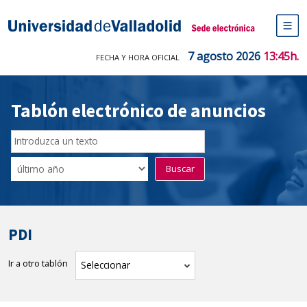
Saltar
al
Sede electrónica Universidad de V
contenido
M
de
7 agosto 2026
13:45h.
FECHA Y HORA OFICIAL
na
pr
Tablón electrónico de anuncios
Buscador
del
Filtro
Buscar
Tablón
de
tablones
PDI
Ir a otro tablón
tablón
Seleccionar