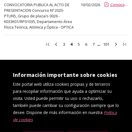
CONVOCATORIA PUBLICA AL ACTO DE
10/02/2026
Convocatoria a los aspirantes
PRESENTACION Concurso Nº 2025-
PTUN5, Grupo de plaza/s 0026 -
K033K01/RP01035, Departamento-Área
Física Teórica, Atómica y Óptica - OPTICA
Ir
Ir
Ir
Ir
Ir
Ir
Ir
Ir
Ir
3
4
5
6
7
101
a
a
a
a
a
a
a
a
a
la
la
la
la
la
la
la
la
la
primera
página
página
página
página
página
página
página
últi
página
anterior
3
5
6
7
101
siguient
pági
Información importante sobre cookies
Este portal web utiliza cookies propias y de terceros
para recopilar información que ayuda a optimizar su
visita. Usted puede permitir su uso o rechazarlo,
también puede cambiar su configuración siempre que lo
desee. Dispone de más información en nuestra
Política
de cookies
Política de cookies
Aviso Legal
Protección de datos
Canal interno de información