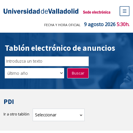
Saltar
al
Sede electrónica Universidad de V
contenido
M
de
9 agosto 2026
5:30h.
FECHA Y HORA OFICIAL
na
pr
Tablón electrónico de anuncios
Buscador
del
Filtro
Buscar
Tablón
de
tablones
PDI
Ir a otro tablón
tablón
Seleccionar