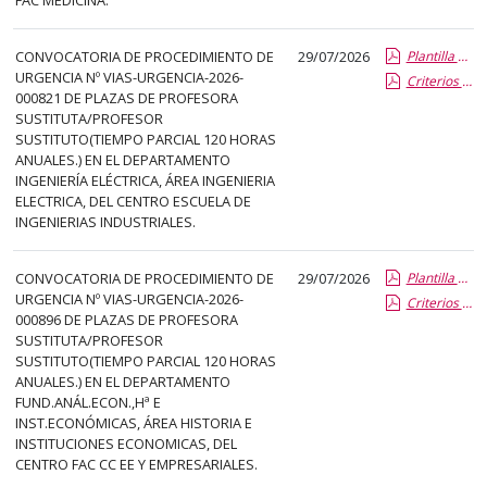
abre
un
CONVOCATORIA DE PROCEDIMIENTO DE
29/07/2026
Plantilla de Publicacion Vias de Urgencia
PDF
URGENCIA Nº VIAS-URGENCIA-2026-
Criterios especificos
con
000821 DE PLAZAS DE PROFESORA
el
SUSTITUTA/PROFESOR
SUSTITUTO(TIEMPO PARCIAL 120 HORAS
detalle
ANUALES.) EN EL DEPARTAMENTO
del
INGENIERÍA ELÉCTRICA, ÁREA INGENIERIA
anuncio
ELECTRICA, DEL CENTRO ESCUELA DE
INGENIERIAS INDUSTRIALES.
completo.
CONVOCATORIA DE PROCEDIMIENTO DE
29/07/2026
Plantilla de Publicacion Vias de Urgencia
URGENCIA Nº VIAS-URGENCIA-2026-
Criterios especificos
000896 DE PLAZAS DE PROFESORA
SUSTITUTA/PROFESOR
SUSTITUTO(TIEMPO PARCIAL 120 HORAS
ANUALES.) EN EL DEPARTAMENTO
FUND.ANÁL.ECON.,Hª E
INST.ECONÓMICAS, ÁREA HISTORIA E
INSTITUCIONES ECONOMICAS, DEL
CENTRO FAC CC EE Y EMPRESARIALES.