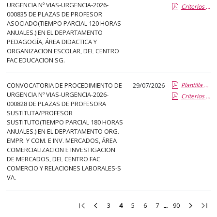
URGENCIA Nº VIAS-URGENCIA-2026-
Criterios especificos
000835 DE PLAZAS DE PROFESOR
ASOCIADO(TIEMPO PARCIAL 120 HORAS
ANUALES.) EN EL DEPARTAMENTO
PEDAGOGÍA, ÁREA DIDACTICA Y
ORGANIZACION ESCOLAR, DEL CENTRO
FAC EDUCACION SG.
CONVOCATORIA DE PROCEDIMIENTO DE
29/07/2026
Plantilla de Publicacion Vias de Urgencia
URGENCIA Nº VIAS-URGENCIA-2026-
Criterios especificos
000828 DE PLAZAS DE PROFESORA
SUSTITUTA/PROFESOR
SUSTITUTO(TIEMPO PARCIAL 180 HORAS
ANUALES.) EN EL DEPARTAMENTO ORG.
EMPR. Y COM. E INV. MERCADOS, ÁREA
COMERCIALIZACION E INVESTIGACION
DE MERCADOS, DEL CENTRO FAC
COMERCIO Y RELACIONES LABORALES-S
VA.
Ir
Ir
Ir
Ir
Ir
Ir
Ir
Ir
Ir
3
4
5
6
7
90
a
a
a
a
a
a
a
a
a