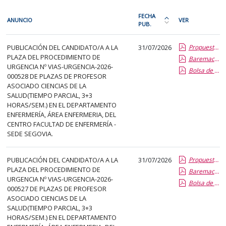
En
FECHA
ANUNCIO
VER
cada
PUB.
Ordena
fila
la
PDI
de
PUBLICACIÓN DEL CANDIDATO/A A LA
31/07/2026
Propuesta Formal de Contratacion por Vias de Urgencia
tabla
PLAZA DEL PROCEDIMIENTO DE
la
Baremacion de Candidatos
por
URGENCIA Nº VIAS-URGENCIA-2026-
Bolsa de Empleo
siguiente
fecha
000528 DE PLAZAS DE PROFESOR
tabla
de
ASOCIADO CIENCIAS DE LA
encontrará
SALUD(TIEMPO PARCIAL, 3+3
publicación:
HORAS/SEM.) EN EL DEPARTAMENTO
los
más
ENFERMERÍA, ÁREA ENFERMERIA, DEL
anuncios
reciente
CENTRO FACULTAD DE ENFERMERÍA -
del
SEDE SEGOVIA.
o
tablón
antigua
seleccionado
PUBLICACIÓN DEL CANDIDATO/A A LA
31/07/2026
Propuesta Formal de Contratacion por Vias de Urgencia
previamente.
PLAZA DEL PROCEDIMIENTO DE
Baremacion de Candidatos
URGENCIA Nº VIAS-URGENCIA-2026-
En
Bolsa de Empleo
000527 DE PLAZAS DE PROFESOR
la
ASOCIADO CIENCIAS DE LA
primera
SALUD(TIEMPO PARCIAL, 3+3
columna
HORAS/SEM.) EN EL DEPARTAMENTO