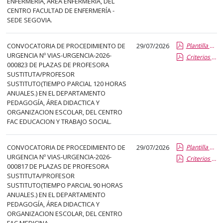
ENFERMERÍA, ÁREA ENFERMERIA, DEL
el
CENTRO FACULTAD DE ENFERMERÍA -
título
SEDE SEGOVIA.
del
anuncio,
CONVOCATORIA DE PROCEDIMIENTO DE
29/07/2026
Plantilla de Publicacion Vias de Urgencia
en
URGENCIA Nº VIAS-URGENCIA-2026-
Criterios especificos
la
000823 DE PLAZAS DE PROFESORA
segunda
SUSTITUTA/PROFESOR
SUSTITUTO(TIEMPO PARCIAL 120 HORAS
columna
ANUALES.) EN EL DEPARTAMENTO
la
PEDAGOGÍA, ÁREA DIDACTICA Y
fecha
ORGANIZACION ESCOLAR, DEL CENTRO
FAC EDUCACION Y TRABAJO SOCIAL.
de
publicación,
en
CONVOCATORIA DE PROCEDIMIENTO DE
29/07/2026
Plantilla de Publicacion Vias de Urgencia
URGENCIA Nº VIAS-URGENCIA-2026-
la
Criterios especificos
000817 DE PLAZAS DE PROFESORA
última
SUSTITUTA/PROFESOR
columna
SUSTITUTO(TIEMPO PARCIAL 90 HORAS
el
ANUALES.) EN EL DEPARTAMENTO
PEDAGOGÍA, ÁREA DIDACTICA Y
enlace
ORGANIZACION ESCOLAR, DEL CENTRO
que
FAC MEDICINA.