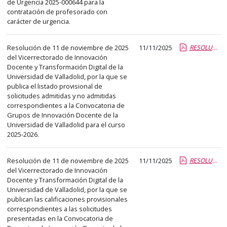
de Urgencia 2025-000644 para la
abre
contratación de profesorado con
un
carácter de urgencia.
PDF
con
Resolución de 11 de noviembre de 2025
11/11/2025
RESOLUCIÓN PROVISIONAL DE SOLICITUDES GID 25-26.pdf.pdf
el
del Vicerrectorado de Innovación
Docente y Transformación Digital de la
detalle
Universidad de Valladolid, por la que se
del
publica el listado provisional de
anuncio
solicitudes admitidas y no admitidas
completo.
correspondientes a la Convocatoria de
Grupos de Innovación Docente de la
Universidad de Valladolid para el curso
2025-2026.
Resolución de 11 de noviembre de 2025
11/11/2025
RESOLUCIÓN PROVISIONAL SOLICITUDES PID 2025-26.pdf.pdf
del Vicerrectorado de Innovación
Docente y Transformación Digital de la
Universidad de Valladolid, por la que se
publican las calificaciones provisionales
correspondientes a las solicitudes
presentadas en la Convocatoria de