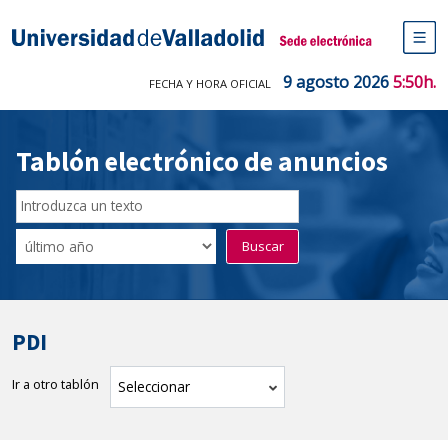
Saltar
al
Sede electrónica Universidad de V
contenido
M
de
9 agosto 2026
5:50h.
FECHA Y HORA OFICIAL
na
pr
Tablón electrónico de anuncios
Buscador
del
Filtro
Buscar
Tablón
de
tablones
PDI
Ir a otro tablón
tablón
Seleccionar