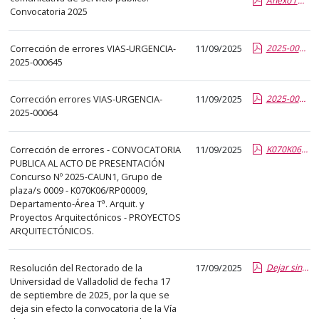
Anexo I Modelo de solicitud II Edición de los Premios a la Excelencia Comunicativa de Servicio Público.pdf.pdf
el
Convocatoria 2025
título
del
Corrección de errores VIAS-URGENCIA-
11/09/2025
2025-000645 Error área y departamento.pdf.pdf
anuncio,
2025-000645
en
la
Corrección errores VIAS-URGENCIA-
11/09/2025
2025-000644 Error área y departamento.pdf.pdf
segunda
2025-00064
columna
la
Corrección de errores - CONVOCATORIA
11/09/2025
K070K06RP00009 - CorrecciónErrores-CONVOCOTORIA ASPIRANTES-fdo.pdf.pdf
fecha
PUBLICA AL ACTO DE PRESENTACIÓN
de
Concurso Nº 2025-CAUN1, Grupo de
plaza/s 0009 - K070K06/RP00009,
publicación,
Departamento-Área Tª. Arquit. y
en
Proyectos Arquitectónicos - PROYECTOS
la
ARQUITECTÓNICOS.
última
columna
Resolución del Rectorado de la
17/09/2025
Dejar sin efecto Via Urgencia 2025-000644.pdf.pdf
el
Universidad de Valladolid de fecha 17
enlace
de septiembre de 2025, por la que se
deja sin efecto la convocatoria de la Vía
que