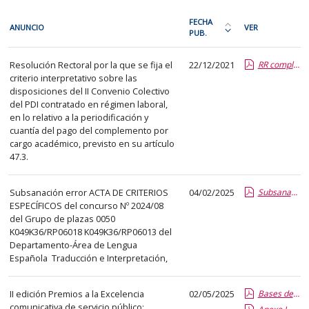
En
FECHA
ANUNCIO
VER
cada
PUB.
Ordena
fila
la
PDI
de
Resolución Rectoral por la que se fija el
22/12/2021
RR complemento PDI Laboral
tabla
criterio interpretativo sobre las
la
por
disposiciones del II Convenio Colectivo
siguiente
fecha
del PDI contratado en régimen laboral,
tabla
de
en lo relativo a la periodificación y
encontrará
cuantía del pago del complemento por
publicación:
cargo académico, previsto en su artículo
los
más
47.3.
anuncios
reciente
del
o
Subsanación error ACTA DE CRITERIOS
04/02/2025
Subsanación criterios 2024.08 K049K36-RP06018 y K049K36-RP06013.pdf
tablón
antigua
ESPECÍFICOS del concurso Nº 2024/08
seleccionado
del Grupo de plazas 0050 
previamente.
K049K36/RP06018 K049K36/RP06013 del
Departamento-Área de Lengua
En
Española  Traducción e Interpretación,
la
primera
II edición Premios a la Excelencia
02/05/2025
Bases de la convocatoria II Edición de los Premios a la Excelencia Comunicativa de Servicio Público.pdf.pdf
columna
comunicativa de servicio público: