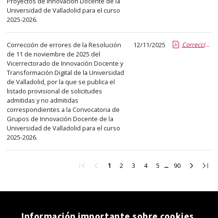
Proyectos de Innovación Docente de la
Universidad de Valladolid para el curso
2025-2026.
Corrección de errores de la Resolución
12/11/2025
Corrección de errores - RESOLUCIÓN PROVISIONAL DE SOLICITUDES GID 25-26.pdf.pdf
de 11 de noviembre de 2025 del
Vicerrectorado de Innovación Docente y
Transformación Digital de la Universidad
de Valladolid, por la que se publica el
listado provisional de solicitudes
admitidas y no admitidas
correspondientes a la Convocatoria de
Grupos de Innovación Docente de la
Universidad de Valladolid para el curso
2025-2026.
Ir
Ir
Ir
Ir
Ir
Ir
Ir
Ir
Ir
1
2
3
4
5
90
a
a
a
a
a
a
a
a
a
la
la
la
la
la
la
la
la
la
primera
página
página
página
página
página
página
página
últi
página
anterior
2
3
4
5
90
siguient
pági
Información importante sobre cookies