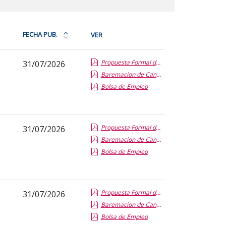
FECHA PUB.
VER
Ordena
la
Propuesta Formal de Contratacion por Vias de Urgencia
31/07/2026
tabla
Baremacion de Candidatos
por
Bolsa de Empleo
fecha
de
publicación:
más
Propuesta Formal de Contratacion por Vias de Urgencia
31/07/2026
reciente
Baremacion de Candidatos
o
Bolsa de Empleo
antigua
Propuesta Formal de Contratacion por Vias de Urgencia
31/07/2026
Baremacion de Candidatos
Bolsa de Empleo