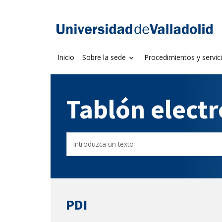
Saltar
al
Sede electrónica U
contenido
Inicio
Sobre la sede
Procedimientos y servic
Tablón elect
Buscador
Filtro
del
de
Tablón
tablones
PDI