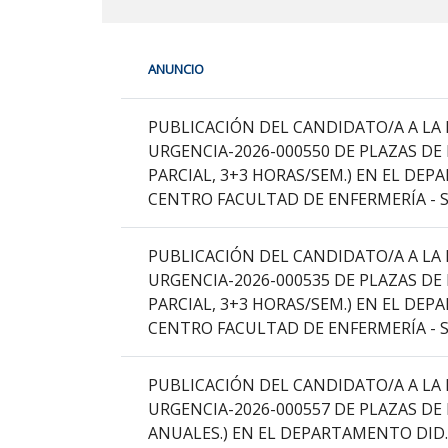
En
ANUNCIO
cada
fila
PDI
de
PUBLICACIÓN DEL CANDIDATO/A A LA 
la
URGENCIA-2026-000550 DE PLAZAS DE
siguiente
PARCIAL, 3+3 HORAS/SEM.) EN EL DE
tabla
CENTRO FACULTAD DE ENFERMERÍA - S
encontrará
los
PUBLICACIÓN DEL CANDIDATO/A A LA 
anuncios
URGENCIA-2026-000535 DE PLAZAS DE
del
PARCIAL, 3+3 HORAS/SEM.) EN EL DE
tablón
CENTRO FACULTAD DE ENFERMERÍA - S
seleccionado
previamente.
PUBLICACIÓN DEL CANDIDATO/A A LA 
En
URGENCIA-2026-000557 DE PLAZAS DE
la
ANUALES.) EN EL DEPARTAMENTO DID.
primera