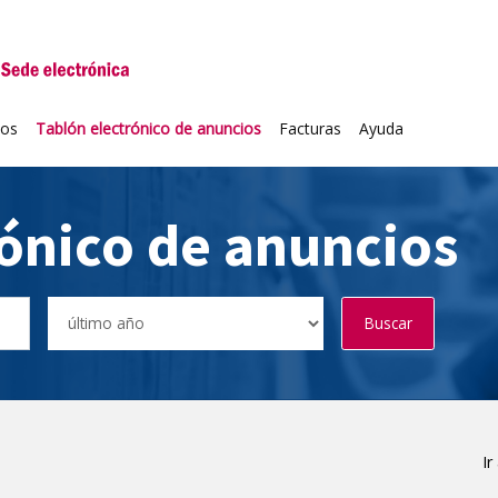
niversidad de Valladolid
ios
Tablón electrónico de anuncios
Facturas
Ayuda
rónico de anuncios
Buscar
Ir