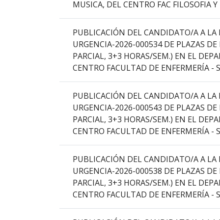
MUSICA, DEL CENTRO FAC FILOSOFIA Y
columna
el
título
PUBLICACIÓN DEL CANDIDATO/A A LA 
del
URGENCIA-2026-000534 DE PLAZAS DE
anuncio,
PARCIAL, 3+3 HORAS/SEM.) EN EL DE
en
CENTRO FACULTAD DE ENFERMERÍA - S
la
segunda
PUBLICACIÓN DEL CANDIDATO/A A LA 
columna
URGENCIA-2026-000543 DE PLAZAS DE
la
PARCIAL, 3+3 HORAS/SEM.) EN EL DE
fecha
CENTRO FACULTAD DE ENFERMERÍA - S
de
publicación,
PUBLICACIÓN DEL CANDIDATO/A A LA 
en
URGENCIA-2026-000538 DE PLAZAS DE
la
PARCIAL, 3+3 HORAS/SEM.) EN EL DE
última
CENTRO FACULTAD DE ENFERMERÍA - S
columna
el
enlace