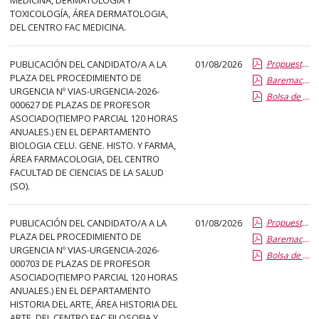
abre
TOXICOLOGÍA, ÁREA DERMATOLOGIA,
un
DEL CENTRO FAC MEDICINA.
PDF
con
PUBLICACIÓN DEL CANDIDATO/A A LA
01/08/2026
Propuesta Formal de Contratacion por Vias de Urgencia
el
PLAZA DEL PROCEDIMIENTO DE
Baremacion de Candidatos
URGENCIA Nº VIAS-URGENCIA-2026-
detalle
Bolsa de Empleo
000627 DE PLAZAS DE PROFESOR
del
ASOCIADO(TIEMPO PARCIAL 120 HORAS
anuncio
ANUALES.) EN EL DEPARTAMENTO
BIOLOGIA CELU. GENE. HISTO. Y FARMA,
completo.
ÁREA FARMACOLOGIA, DEL CENTRO
FACULTAD DE CIENCIAS DE LA SALUD
(SO).
PUBLICACIÓN DEL CANDIDATO/A A LA
01/08/2026
Propuesta Formal de Contratacion por Vias de Urgencia
PLAZA DEL PROCEDIMIENTO DE
Baremacion de Candidatos
URGENCIA Nº VIAS-URGENCIA-2026-
Bolsa de Empleo
000703 DE PLAZAS DE PROFESOR
ASOCIADO(TIEMPO PARCIAL 120 HORAS
ANUALES.) EN EL DEPARTAMENTO
HISTORIA DEL ARTE, ÁREA HISTORIA DEL
ARTE, DEL CENTRO FAC FILOSOFIA Y