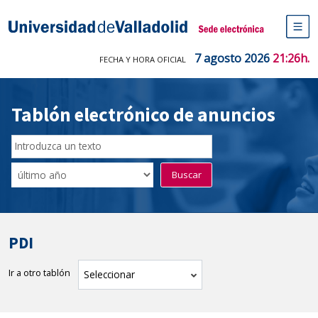
Saltar
al
Sede electrónica Universidad de V
contenido
M
de
7 agosto 2026
21:26h.
FECHA Y HORA OFICIAL
na
pr
Tablón electrónico de anuncios
Buscador
del
Filtro
Buscar
Tablón
de
tablones
PDI
Ir a otro tablón
tablón
Seleccionar