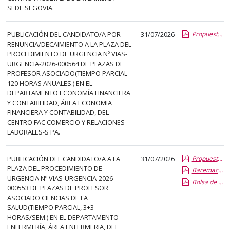
SEDE SEGOVIA.
PUBLICACIÓN DEL CANDIDATO/A POR
31/07/2026
Propuesta de Contratacion por Renuncia Vias de Urgencia
RENUNCIA/DECAIMIENTO A LA PLAZA DEL
PROCEDIMIENTO DE URGENCIA Nº VIAS-
URGENCIA-2026-000564 DE PLAZAS DE
PROFESOR ASOCIADO(TIEMPO PARCIAL
120 HORAS ANUALES.) EN EL
DEPARTAMENTO ECONOMÍA FINANCIERA
Y CONTABILIDAD, ÁREA ECONOMIA
FINANCIERA Y CONTABILIDAD, DEL
CENTRO FAC COMERCIO Y RELACIONES
LABORALES-S PA.
PUBLICACIÓN DEL CANDIDATO/A A LA
31/07/2026
Propuesta Formal de Contratacion por Vias de Urgencia
PLAZA DEL PROCEDIMIENTO DE
Baremacion de Candidatos
URGENCIA Nº VIAS-URGENCIA-2026-
Bolsa de Empleo
000553 DE PLAZAS DE PROFESOR
ASOCIADO CIENCIAS DE LA
SALUD(TIEMPO PARCIAL, 3+3
HORAS/SEM.) EN EL DEPARTAMENTO
ENFERMERÍA, ÁREA ENFERMERIA, DEL