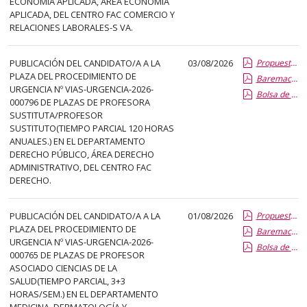
ECONOMÍA APLICADA, ÁREA ECONOMIA
el
APLICADA, DEL CENTRO FAC COMERCIO Y
título
RELACIONES LABORALES-S VA.
del
anuncio,
PUBLICACIÓN DEL CANDIDATO/A A LA
03/08/2026
Propuesta Formal de Contratacion por Vias de Urgencia
en
PLAZA DEL PROCEDIMIENTO DE
Baremacion de Candidatos
la
URGENCIA Nº VIAS-URGENCIA-2026-
Bolsa de Empleo
segunda
000796 DE PLAZAS DE PROFESORA
SUSTITUTA/PROFESOR
columna
SUSTITUTO(TIEMPO PARCIAL 120 HORAS
la
ANUALES.) EN EL DEPARTAMENTO
fecha
DERECHO PÚBLICO, ÁREA DERECHO
ADMINISTRATIVO, DEL CENTRO FAC
de
DERECHO.
publicación,
en
PUBLICACIÓN DEL CANDIDATO/A A LA
01/08/2026
Propuesta Formal de Contratacion por Vias de Urgencia
la
PLAZA DEL PROCEDIMIENTO DE
Baremacion de Candidatos
última
URGENCIA Nº VIAS-URGENCIA-2026-
Bolsa de Empleo
columna
000765 DE PLAZAS DE PROFESOR
el
ASOCIADO CIENCIAS DE LA
SALUD(TIEMPO PARCIAL, 3+3
enlace
HORAS/SEM.) EN EL DEPARTAMENTO
que
MEDICINA, DERMATOLOGÍA Y