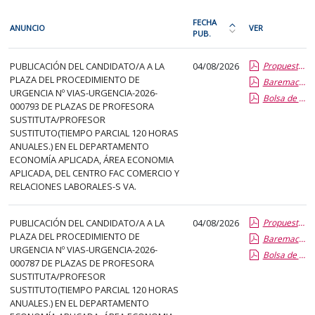
En
FECHA
ANUNCIO
VER
cada
PUB.
Ordena
fila
la
PDI
de
PUBLICACIÓN DEL CANDIDATO/A A LA
04/08/2026
Propuesta Formal de Contratacion por Vias de Urgencia
tabla
PLAZA DEL PROCEDIMIENTO DE
la
Baremacion de Candidatos
por
URGENCIA Nº VIAS-URGENCIA-2026-
Bolsa de Empleo
siguiente
fecha
000793 DE PLAZAS DE PROFESORA
tabla
de
SUSTITUTA/PROFESOR
encontrará
SUSTITUTO(TIEMPO PARCIAL 120 HORAS
publicación:
ANUALES.) EN EL DEPARTAMENTO
los
más
ECONOMÍA APLICADA, ÁREA ECONOMIA
anuncios
reciente
APLICADA, DEL CENTRO FAC COMERCIO Y
del
RELACIONES LABORALES-S VA.
o
tablón
antigua
seleccionado
PUBLICACIÓN DEL CANDIDATO/A A LA
04/08/2026
Propuesta Formal de Contratacion por Vias de Urgencia
previamente.
PLAZA DEL PROCEDIMIENTO DE
Baremacion de Candidatos
URGENCIA Nº VIAS-URGENCIA-2026-
En
Bolsa de Empleo
000787 DE PLAZAS DE PROFESORA
la
SUSTITUTA/PROFESOR
primera
SUSTITUTO(TIEMPO PARCIAL 120 HORAS
columna
ANUALES.) EN EL DEPARTAMENTO