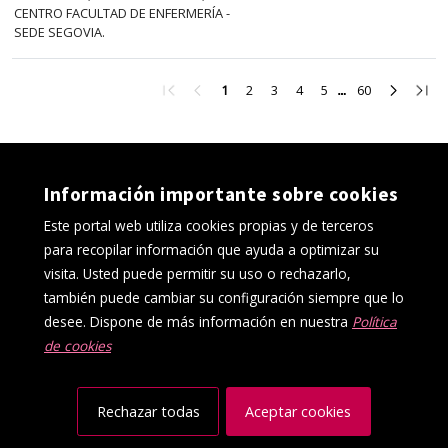
CENTRO FACULTAD DE ENFERMERÍA -
SEDE SEGOVIA.
Ir
Ir
Ir
Ir
Ir
Ir
Ir
Ir
Ir
1
2
3
4
5
60
a
a
a
a
a
a
a
a
a
la
la
la
la
la
la
la
la
la
primera
página
página
página
página
página
página
página
últi
página
anterior
2
3
4
5
60
siguient
pági
Información importante sobre cookies
Este portal web utiliza cookies propias y de terceros
para recopilar información que ayuda a optimizar su
visita. Usted puede permitir su uso o rechazarlo,
también puede cambiar su configuración siempre que lo
desee. Dispone de más información en nuestra
Política
de cookies
Política de cookies
Aviso Legal
Protección de datos
Canal interno de información
Accesibilidad
Mapa web
Rechazar todas
Aceptar cookies