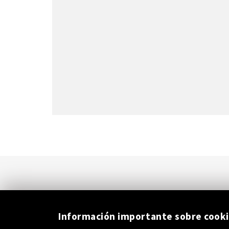
de
la
Universidad
de
Valladolid"
Información importante sobre cook