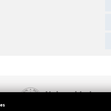
ext
ies