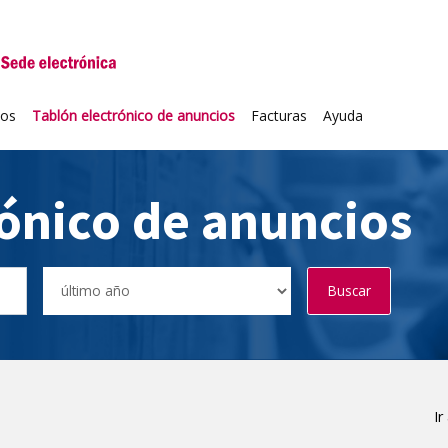
niversidad de Valladolid
ios
Tablón electrónico de anuncios
Facturas
Ayuda
rónico de anuncios
Buscar
Ir