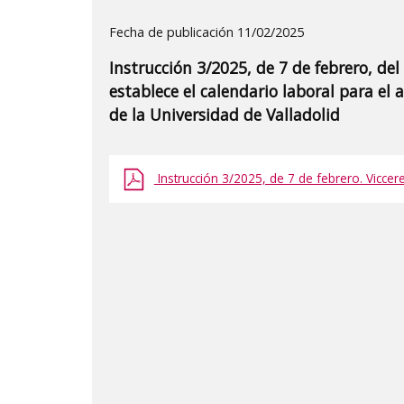
Detalle
Fecha de publicación 11/02/2025
de
Instrucción 3/2025, de 7 de febrero, del
la
establece el calendario laboral para el
publicaci?
de la Universidad de Valladolid
n:
"Instrucción
Instrucción 3/2025, de 7 de febrero. Viccer
3/2025,
de
7
de
febrero,
del
Vicerrectorado
de
Investigación,