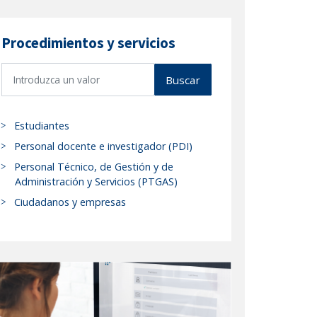
Procedimientos y servicios
B
Buscar
u
s
c
Estudiantes
a
Personal docente e investigador (PDI)
r
Personal Técnico, de Gestión y de
p
Administración y Servicios (PTGAS)
r
Ciudadanos y empresas
o
c
e
d
i
m
i