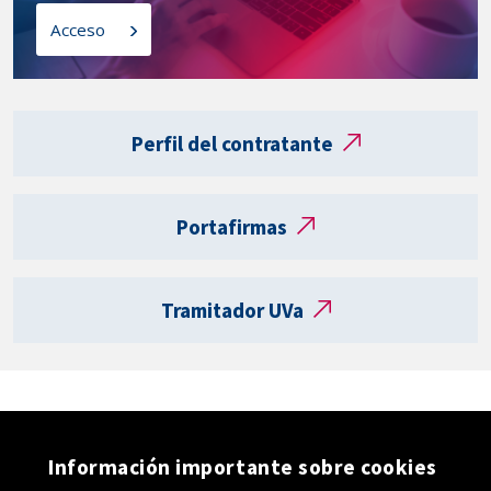
l
o
Acceso
a
s
t
a
Enlaces
r
externos
Perfil del contratante
j
e
t
Portafirmas
a
R
e
Tramitador UVa
g
i
s
t
r
o
Información importante sobre cookies
e