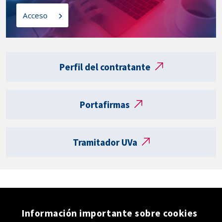
i
l
o
Acceso
a
s
t
a
Enlaces
r
externos
Perfil del contratante
j
e
t
Portafirmas
a
R
e
Tramitador UVa
g
i
s
t
r
o
Información importante sobre cookies
e