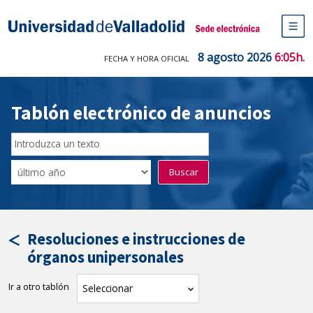
Saltar
al
Sede electrónica Universidad de V
contenido
M
de
8 agosto 2026
6:05h.
FECHA Y HORA OFICIAL
na
pr
Tablón electrónico de anuncios
Buscar
en
Filtro
Buscar
el
por
tablón
fecha
por
de
texto
publicación
Resoluciones e instrucciones de
órganos unipersonales
Ir a otro tablón
tablón
Seleccionar