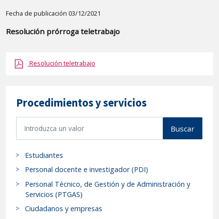
Detalle
Fecha de publicación 03/12/2021
de
Resolución prórroga teletrabajo
la
publicaci?
Resolución teletrabajo
n:
"Resolución
prórroga
Procedimientos y servicios
teletrabajo"
B
Buscar
u
s
Estudiantes
c
a
Personal docente e investigador (PDI)
r
Personal Técnico, de Gestión y de Administración y
p
Servicios (PTGAS)
r
Ciudadanos y empresas
o