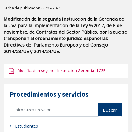
Detalle
Fecha de publicación 06/05/2021
de
Modificación de la segunda Instrucción de la Gerencia de
la
la UVa para la implementación de la Ley 9/2017, de 8 de
publicaci?
noviembre, de Contratos del Sector Público, por la que se
n:
transponen al ordenamiento jurídico español las
Directivas del Parlamento Europeo y del Consejo
"Modificación
2014/23/UE y 2014/24/UE.
de
la
segunda
Modificacion segunda Instruccion Gerencia - LCSP
Instrucción
de
la
Procedimientos y servicios
Gerencia
B
de
Buscar
u
la
s
UVa
Estudiantes
c
para