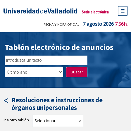
Saltar
al
Sede electrónica Universidad de V
contenido
M
de
7 agosto 2026
7:56h.
FECHA Y HORA OFICIAL
na
pr
Tablón electrónico de anuncios
Buscar
en
Filtro
Buscar
el
por
tablón
fecha
por
de
texto
publicación
Resoluciones e instrucciones de
órganos unipersonales
Ir a otro tablón
tablón
Seleccionar