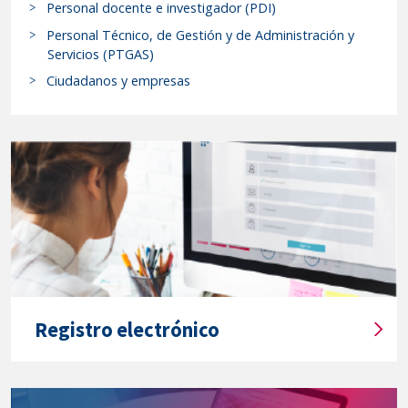
a
Personal docente e investigador (PDI)
la
r
Personal Técnico, de Gestión y de Administración y
implementación
p
Servicios (PTGAS)
de
r
Ciudadanos y empresas
la
o
Ley
c
9/2017,
e
d
de
i
8
m
de
i
noviembre,
e
de
n
Contratos
t
del
o
Registro electrónico
Sector
s
Público,
T
y
por
í
s
t
la
e