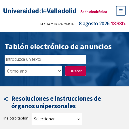
Saltar
al
Sede electrónica Universidad de V
contenido
M
de
8 agosto 2026
18:38h.
FECHA Y HORA OFICIAL
na
pr
Tablón electrónico de anuncios
Buscar
en
Filtro
Buscar
el
por
tablón
fecha
por
de
texto
publicación
Resoluciones e instrucciones de
órganos unipersonales
Ir a otro tablón
tablón
Seleccionar