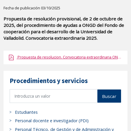
Detalle
Fecha de publicación 03/10/2025
de
Propuesta de resolución provisional, de 2 de octubre de
la
2025, del procedimiento de ayudas a ONGD del Fondo de
publicaci?
cooperación para el desarrollo de la Universidad de
n:
Valladolid. Convocatoria extraordinaria 2025.
"Propuesta
de
Propuesta de resolucion. Convocatoria extraordinaria ONGD 2025.pdf.pdf
resolución
provisional,
de
Procedimientos y servicios
2
de
B
Buscar
octubre
u
s
de
Estudiantes
c
2025,
a
Personal docente e investigador (PDI)
del
r
procedimiento
Personal Técnico, de Gestión y de Administración y