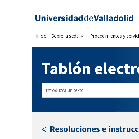
Saltar
al
Sede electrónica U
contenido
Inicio
Sobre la sede
Procedimientos y servic
Tablón elect
Buscar
Filtro
en
por
el
fecha
tablón
de
por
publicación
texto
Resoluciones e instruc