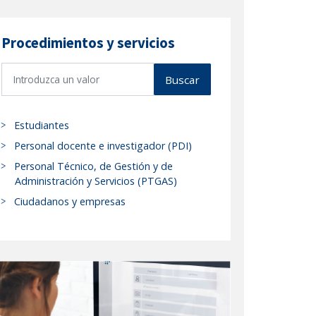
Procedimientos y servicios
B
Buscar
u
s
c
Estudiantes
a
Personal docente e investigador (PDI)
r
Personal Técnico, de Gestión y de
p
Administración y Servicios (PTGAS)
r
Ciudadanos y empresas
o
c
e
d
i
m
i