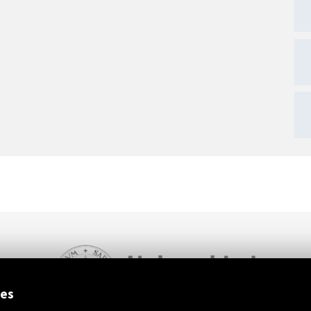
ext
ies