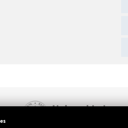
ext
ies