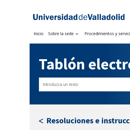
Saltar
al
Sede electrónica U
contenido
Inicio
Sobre la sede
Procedimientos y servic
Tablón elect
Buscar
Filtro
en
por
el
fecha
tablón
de
por
publicación
texto
Resoluciones e instruc