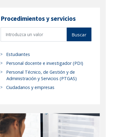
Procedimientos y servicios
B
Buscar
u
s
c
Estudiantes
a
Personal docente e investigador (PDI)
r
Personal Técnico, de Gestión y de
p
Administración y Servicios (PTGAS)
r
Ciudadanos y empresas
o
c
e
d
i
m
i