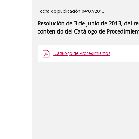
Detalle
Fecha de publicación 04/07/2013
de
Resolución de 3 de junio de 2013, del re
la
contenido del Catálogo de Procedimien
publicaci?
n:
Catálogo de Procedimientos
"Resolución
de
3
de
junio
de
2013,
del
rector
de