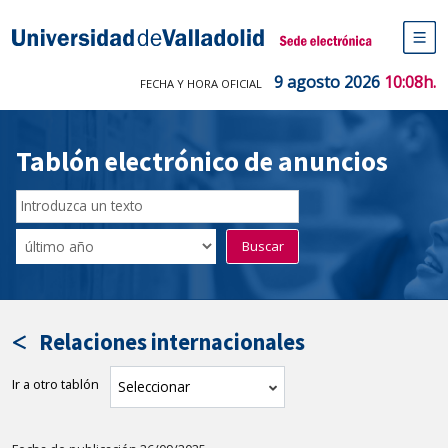
Saltar
al
Sede electrónica Universidad de V
contenido
M
de
9 agosto 2026
10:08h.
FECHA Y HORA OFICIAL
na
pr
Tablón electrónico de anuncios
Buscar
en
Filtro
Buscar
el
por
tablón
fecha
por
de
texto
publicación
Relaciones internacionales
Ir a otro tablón
tablón
Seleccionar