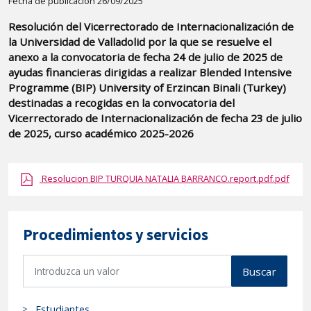
Detalle
Fecha de publicación 26/09/2025
de
Resolución del Vicerrectorado de Internacionalización de
la
la Universidad de Valladolid por la que se resuelve el
publicaci?
anexo a la convocatoria de fecha 24 de julio de 2025 de
n:
ayudas financieras dirigidas a realizar Blended Intensive
Programme (BIP) University of Erzincan Binali (Turkey)
"Resolución
destinadas a recogidas en la convocatoria del
del
Vicerrectorado de Internacionalización de fecha 23 de julio
Vicerrectorado
de 2025, curso académico 2025-2026
de
Internacionalización
Resolucion BIP TURQUIA NATALIA BARRANCO.report.pdf.pdf
de
la
Universidad
Procedimientos y servicios
de
Valladolid
B
por
Buscar
u
la
s
que
Estudiantes