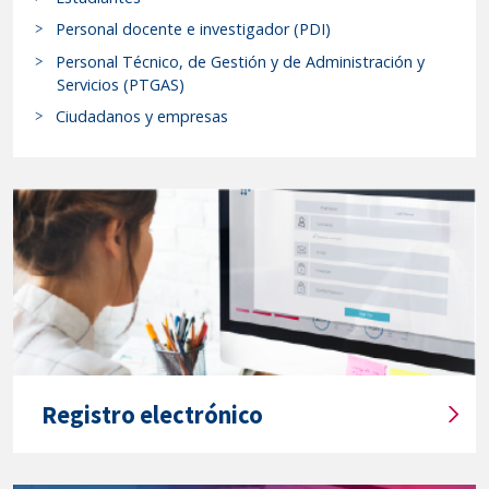
c
se
a
Personal docente e investigador (PDI)
resuelve
r
Personal Técnico, de Gestión y de Administración y
el
p
Servicios (PTGAS)
r
anexo
Ciudadanos y empresas
o
a
c
la
e
convocatoria
d
de
i
fecha
m
24
i
de
e
julio
n
de
t
2025
o
Registro electrónico
de
s
T
y
ayudas
í
s
financieras