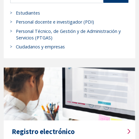
se
s
Estudiantes
c
resuelve
a
Personal docente e investigador (PDI)
el
r
anexo
Personal Técnico, de Gestión y de Administración y
p
Servicios (PTGAS)
a
r
la
Ciudadanos y empresas
o
convocatoria
c
de
e
fecha
d
20
i
de
m
febrero
i
de
e
n
2026
t
de
o
ayudas
Registro electrónico
s
financieras