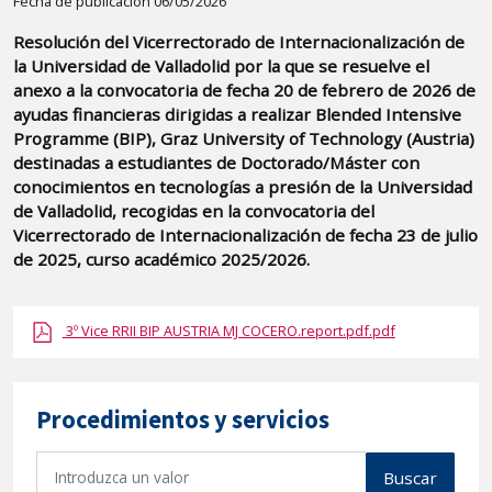
Detalle
Fecha de publicación 06/05/2026
de
Resolución del Vicerrectorado de Internacionalización de
la
la Universidad de Valladolid por la que se resuelve el
publicaci?
anexo a la convocatoria de fecha 20 de febrero de 2026 de
n:
ayudas financieras dirigidas a realizar Blended Intensive
Programme (BIP), Graz University of Technology (Austria)
"Resolución
destinadas a estudiantes de Doctorado/Máster con
del
conocimientos en tecnologías a presión de la Universidad
Vicerrectorado
de Valladolid, recogidas en la convocatoria del
de
Vicerrectorado de Internacionalización de fecha 23 de julio
Internacionalización
de 2025, curso académico 2025/2026.
de
la
3º Vice RRII BIP AUSTRIA MJ COCERO.report.pdf.pdf
Universidad
de
Valladolid
Procedimientos y servicios
por
la
B
Buscar
que
u