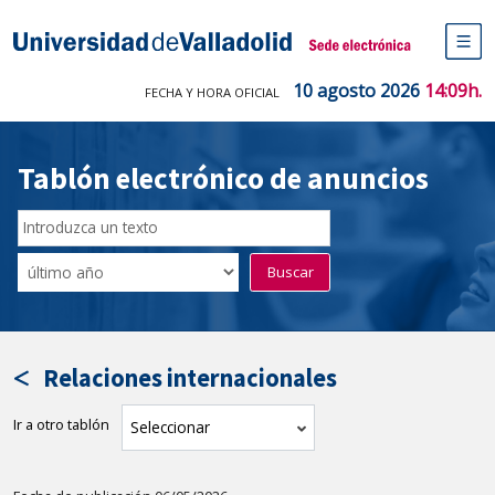
Saltar
al
Sede electrónica Universidad de V
contenido
M
de
10 agosto 2026
14:09h.
FECHA Y HORA OFICIAL
na
pr
Tablón electrónico de anuncios
Buscar
en
Filtro
Buscar
el
por
tablón
fecha
por
de
texto
publicación
Relaciones internacionales
Ir a otro tablón
tablón
Seleccionar