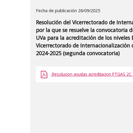
Detalle
Fecha de publicación 26/09/2025
de
Resolución del Vicerrectorado de Intern
la
por la que se resuelve la convocatoria 
publicaci?
UVa para la acreditación de los niveles 
n:
Vicerrectorado de Internacionalización 
"Resolución
2024-2025 (segunda convocatoria)
del
Vicerrectorado
Resolucion ayudas acreditacion PTGAS 2C_2
de
Internacionalización
de
la
Universidad
de
Valladolid