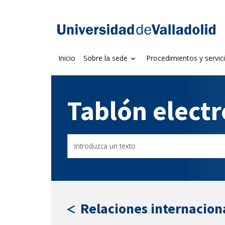
Saltar
al
Sede electrónica U
contenido
Inicio
Sobre la sede
Procedimientos y servic
Tablón elect
Buscar
Filtro
en
por
el
fecha
tablón
de
por
publicación
texto
Relaciones internacion