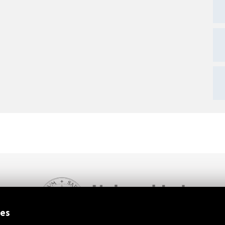
ext
ies