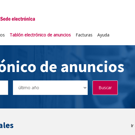
niversidad de Valladolid
ios
Tablón electrónico de anuncios
Facturas
Ayuda
rónico de anuncios
Buscar
ales
Ir