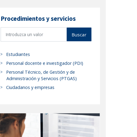
Procedimientos y servicios
B
Buscar
u
s
c
Estudiantes
a
Personal docente e investigador (PDI)
r
Personal Técnico, de Gestión y de
p
Administración y Servicios (PTGAS)
r
Ciudadanos y empresas
o
c
e
d
i
m
i