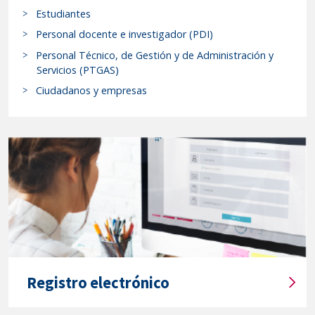
Estudiantes
se
c
resuelve
a
Personal docente e investigador (PDI)
r
el
Personal Técnico, de Gestión y de Administración y
p
anexo
Servicios (PTGAS)
r
a
Ciudadanos y empresas
o
la
c
convocatoria
e
de
d
fecha
i
4
m
de
i
marzo
e
de
n
2026
t
o
de
Registro electrónico
s
ayudas
T
y
financieras