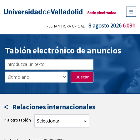
Saltar
al
Sede electrónica Universidad de V
contenido
M
de
8 agosto 2026
6:03h.
FECHA Y HORA OFICIAL
na
pr
Tablón electrónico de anuncios
Buscar
en
Filtro
Buscar
el
por
tablón
fecha
por
de
texto
publicación
Relaciones internacionales
Ir a otro tablón
tablón
Seleccionar