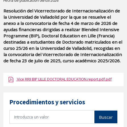
Detalle
Fecha de publicación 06/05/2026
de
Resolución del Vicerrectorado de Internacionalización de
la
la Universidad de Valladolid por la que se resuelve el
publicaci?
anexo a la convocatoria de fecha 4 de marzo de 2026 de
n:
ayudas financieras dirigidas a realizar Blended Intensive
Programme (BIP), Doctoral Education en Lille (Francia)
"Resolución
destinadas a estudiantes de Doctorado matriculados en el
del
curso 25/26 en la Universidad de Valladolid, recogidas en
Vicerrectorado
la convocatoria del Vicerrectorado de Internacionalización
de
de fecha 23 de julio de 2025, curso académico 2025/2026.
Internacionalización
de
Vice RRII BIP LILLE DOCTORAL EDUCATION.report.pdf.pdf
la
Universidad
de
Procedimientos y servicios
Valladolid
por
B
Buscar
la
u
que
s