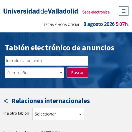
Saltar
al
Sede electrónica Universidad de V
contenido
M
de
8 agosto 2026
5:07h.
FECHA Y HORA OFICIAL
na
pr
Tablón electrónico de anuncios
Buscar
en
Filtro
Buscar
el
por
tablón
fecha
por
de
texto
publicación
Relaciones internacionales
Ir a otro tablón
tablón
Seleccionar