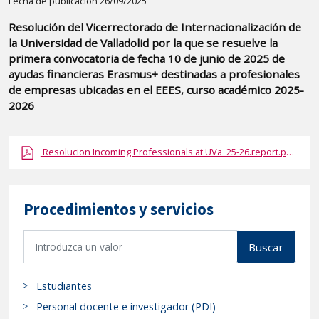
Detalle
Fecha de publicación 26/09/2025
de
Resolución del Vicerrectorado de Internacionalización de
la
la Universidad de Valladolid por la que se resuelve la
publicaci?
primera convocatoria de fecha 10 de junio de 2025 de
n:
ayudas financieras Erasmus+ destinadas a profesionales
de empresas ubicadas en el EEES, curso académico 2025-
"Resolución
2026
del
Vicerrectorado
de
Resolucion Incoming Professionals at UVa_25-26.report.pdf.pdf
Internacionalización
de
la
Procedimientos y servicios
Universidad
B
de
Buscar
u
Valladolid
s
por
Estudiantes
c
la
a
Personal docente e investigador (PDI)
que