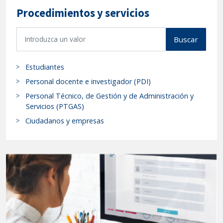
Procedimientos y servicios
B
Buscar
u
s
Estudiantes
c
a
Personal docente e investigador (PDI)
r
Personal Técnico, de Gestión y de Administración y
p
Servicios (PTGAS)
r
Ciudadanos y empresas
o
c
e
d
i
m
i
e