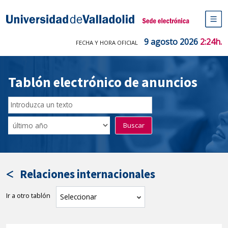
Saltar
al
Sede electrónica Universidad de V
contenido
M
de
9 agosto 2026
2:24h.
FECHA Y HORA OFICIAL
na
pr
Tablón electrónico de anuncios
Buscar
en
Filtro
Buscar
el
por
tablón
fecha
por
de
texto
publicación
Relaciones internacionales
Ir a otro tablón
tablón
Seleccionar