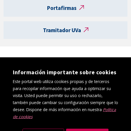
t
Portafirmas
a
R
e
Tramitador UVa
g
i
s
t
r
o
Información importante sobre cookies
e
l
Este portal web utiliza cookies propias y de terceros
e
para recopilar información que ayuda a optimizar su
c
visita. Usted puede permitir su uso o rechazarlo,
t
también puede cambiar su configuración siempre que lo
r
desee. Dispone de más información en nuestra
Política
ó
de cookies
Política de cookies
Aviso Legal
n
Protección de datos
Canal interno de información
i