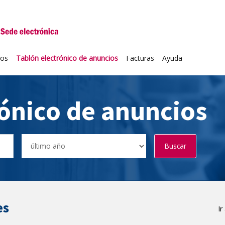
niversidad de Valladolid
ios
Tablón electrónico de anuncios
Facturas
Ayuda
rónico de anuncios
Buscar
es
Ir