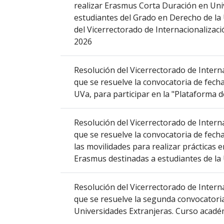
realizar Erasmus Corta Duración en Univ
que
estudiantes del Grado en Derecho de la 
abre
del Vicerrectorado de Internacionalizaci
un
2026
PDF
con
Resolución del Vicerrectorado de Interna
el
que se resuelve la convocatoria de fecha
detalle
UVa, para participar en la "Plataforma
del
anuncio
completo.
Resolución del Vicerrectorado de Interna
que se resuelve la convocatoria de fech
las movilidades para realizar prácticas
Erasmus destinadas a estudiantes de la
Resolución del Vicerrectorado de Interna
que se resuelve la segunda convocatori
Universidades Extranjeras. Curso acad