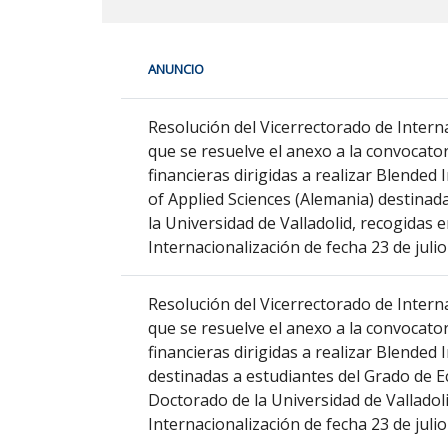
En
ANUNCIO
cada
fila
Relaciones
de
Resolución del Vicerrectorado de Interna
internacionales
la
que se resuelve el anexo a la convocato
siguiente
financieras dirigidas a realizar Blended
tabla
of Applied Sciences (Alemania) destinada
encontrará
la Universidad de Valladolid, recogidas 
los
Internacionalización de fecha 23 de jul
anuncios
del
Resolución del Vicerrectorado de Interna
tablón
que se resuelve el anexo a la convocato
seleccionado
financieras dirigidas a realizar Blended
previamente.
destinadas a estudiantes del Grado de 
En
Doctorado de la Universidad de Valladoli
la
Internacionalización de fecha 23 de jul
primera