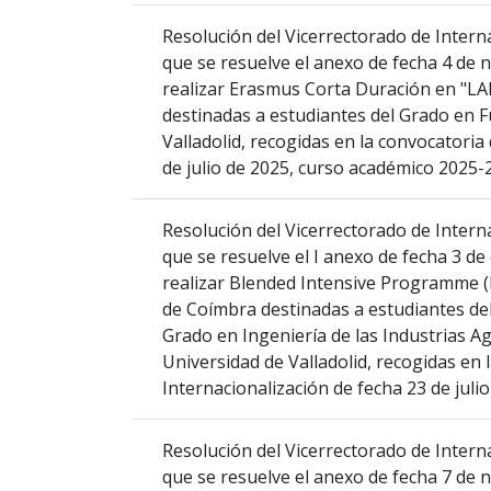
columna
Resolución del Vicerrectorado de Interna
el
que se resuelve el anexo de fecha 4 de 
título
realizar Erasmus Corta Duración en "LA
del
destinadas a estudiantes del Grado en F
anuncio,
Valladolid, recogidas en la convocatoria
en
de julio de 2025, curso académico 2025-
la
segunda
columna
Resolución del Vicerrectorado de Interna
la
que se resuelve el I anexo de fecha 3 de
fecha
realizar Blended Intensive Programme (BI
de
de Coímbra destinadas a estudiantes del
publicación,
Grado en Ingeniería de las Industrias A
en
Universidad de Valladolid, recogidas en 
la
Internacionalización de fecha 23 de juli
última
columna
Resolución del Vicerrectorado de Interna
el
que se resuelve el anexo de fecha 7 de 
enlace