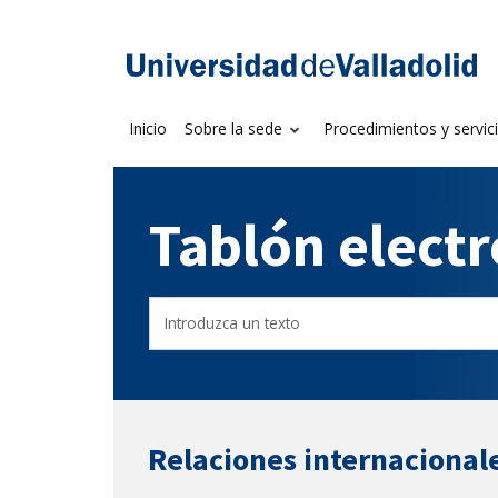
Saltar
al
Sede electrónica U
contenido
Inicio
Sobre la sede
Procedimientos y servic
Tablón elect
Buscador
Filtro
del
de
Tablón
tablones
Relaciones internacional