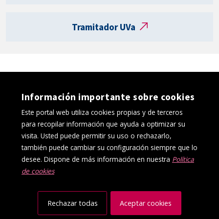
R
de
e
postgrado
Tramitador UVa
g
(Máster
i
y
s
Doctorado)
t
de
r
la
o
Universidad
Información importante sobre cookies
e
de
l
Este portal web utiliza cookies propias y de terceros
Valladolid
e
para recopilar información que ayuda a optimizar su
matriculados
c
visita. Usted puede permitir su uso o rechazarlo,
t
durante
también puede cambiar su configuración siempre que lo
r
el
desee. Dispone de más información en nuestra
Política
ó
curso
de cookies
Política de cookies
Aviso Legal
n
2025/2026
Protección de datos
Canal interno de información
i
en
Accesibilidad
Mapa web
c
Rechazar todas
Aceptar cookies
las
o