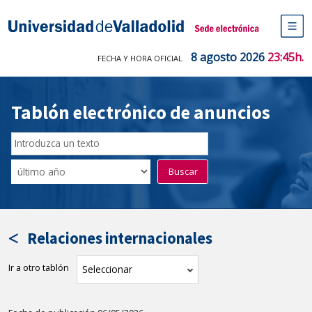
Saltar
al
Sede electrónica Universidad de V
contenido
M
de
8 agosto 2026
23:45h.
FECHA Y HORA OFICIAL
na
pr
Tablón electrónico de anuncios
Buscar
en
Filtro
Buscar
el
por
tablón
fecha
por
de
texto
publicación
Relaciones internacionales
Ir a otro tablón
tablón
Seleccionar