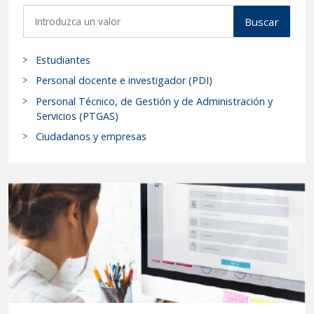
B
se
Buscar
u
resuelve
s
el
Estudiantes
c
anexo
a
Personal docente e investigador (PDI)
a
r
Personal Técnico, de Gestión y de Administración y
la
p
Servicios (PTGAS)
convocatoria
r
Ciudadanos y empresas
de
o
fecha
c
25
e
de
d
i
marzo
m
de
i
2026
e
de
n
ayudas
t
financieras