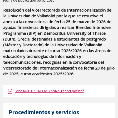
Detalle
Fecha de publicación 06/05/2026
de
Resolución del Vicerrectorado de Internacionalización de
la
la Universidad de Valladolid por la que se resuelve el
publicaci?
anexo a la convocatoria de fecha 25 de marzo de 2026 de
n:
ayudas financieras dirigidas a realizar Blended Intensive
Programme (BIP) en Democritus University of Thrace
"Resolución
(Duth), Grecia, destinadas a estudiantes de postgrado
del
(Máster y Doctorado) de la Universidad de Valladolid
Vicerrectorado
matriculados durante el curso 2025/2026 en las áreas de
de
educación y tecnologías de información y
Internacionalización
telecomunicaciones, recogidas en la convocatoria del
Vicerrectorado de Internacionalización de fecha 23 de julio
de
de 2025, curso académico 2025/2026.
la
Universidad
de
Vice RRII BIP GRECIA_YANNIS.report.pdf.pdf
Valladolid
por
la
Procedimientos y servicios
que