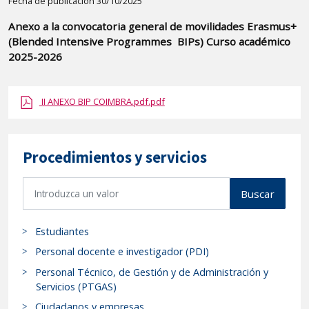
Detalle
Fecha de publicación 30/10/2025
de
Anexo a la convocatoria general de movilidades Erasmus+
la
(Blended Intensive Programmes  BIPs) Curso académico
publicaci?
2025-2026
n:
"Anexo
II ANEXO BIP COIMBRA.pdf.pdf
a
la
convocatoria
Procedimientos y servicios
general
de
B
Buscar
movilidades
u
Erasmus+
s
Estudiantes
(Blended
c
a
Intensive
Personal docente e investigador (PDI)
r
Programmes
Personal Técnico, de Gestión y de Administración y
p
Servicios (PTGAS)
r
BIPs)
Ciudadanos y empresas