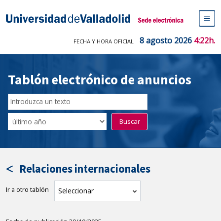
Saltar
al
Sede electrónica Universidad de V
contenido
M
de
8 agosto 2026
4:22h.
FECHA Y HORA OFICIAL
na
pr
Tablón electrónico de anuncios
Buscar
en
Filtro
Buscar
el
por
tablón
fecha
por
de
texto
publicación
Relaciones internacionales
Ir a otro tablón
tablón
Seleccionar