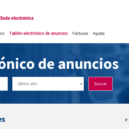
niversidad de Valladolid
ios
Tablón electrónico de anuncios
Facturas
Ayuda
rónico de anuncios
Buscar
es
Ir