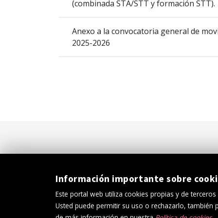
(combinada STA/STT y formación STT).
Anexo a la convocatoria general de mov
2025-2026
Información importante sobre cook
Este portal web utiliza cookies propias y de terceros
Usted puede permitir su uso o rechazarlo, también
Política de cookies
Av
de más información en nuestra
Política de cookies