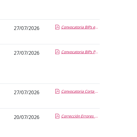
Convocatoria BIPs estudiantes 2026 2027.pdf.pdf
27/07/2026
Convocatoria BIPs PDI y PTGAS 2026 2027.pdf.pdf
27/07/2026
Convocatoria Corta duracion Erasmus 2026 2027.pdf.pdf
27/07/2026
Corrección Errores_KA171_STA_STT_25_26_1st Call_2.pdf.pdf
20/07/2026