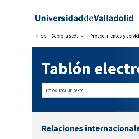
Saltar
al
Sede electrónica U
contenido
Inicio
Sobre la sede
Procedimientos y servic
Tablón elect
Buscador
Filtro
del
de
Tablón
tablones
Relaciones internacional