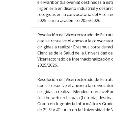
en Maribor (Eslovenia) destinadas a est
columna
Ingeniería en diseño industrial y desarr
el
recogidas en la convocatoria del Vicerre
título
2025, curso académico 2025/2026.
del
anuncio,
en
Resolución del Vicerrectorado de Estrate
la
que se resuelve el anexo a la convocator
segunda
dirigidas a realizar Erasmus corta dura
columna
Ciencias de la Salud de la Universidad de
la
Vicerrectorado de Internacionalización 
fecha
2025/2026.
de
publicación,
Resolución del Vicerrectorado de Estrate
en
que se resuelve el anexo a la convocator
la
dirigidas a realizar Blended IntensivePp
última
for the web en Liepaja (Letonia) destin
columna
Grado en Ingeniería Informática y Grado 
el
de 2º, 3º y 4º curso en la Universidad de 
enlace