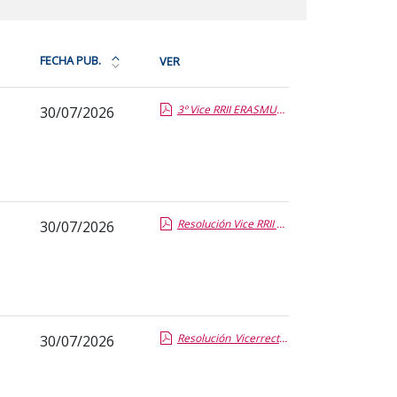
FECHA PUB.
VER
Ordena
la
3º Vice RRII ERASMUS.pdf.pdf
30/07/2026
tabla
por
fecha
de
publicación:
más
Resolución Vice RRII Becas Colaboración 26 27.pdf.pdf
30/07/2026
reciente
o
antigua
Resolución_Vicerrector RRII BIP Maribor Miriam Reyes.pdf.pdf
30/07/2026