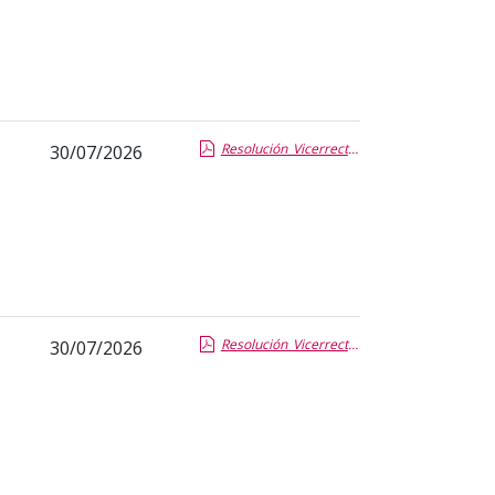
Resolución_Vicerrector RRII CD AIEME.pdf.pdf
30/07/2026
Resolución_Vicerrector RRII BIP Liepaja Guillermo Aleixandre.pdf.pdf
30/07/2026