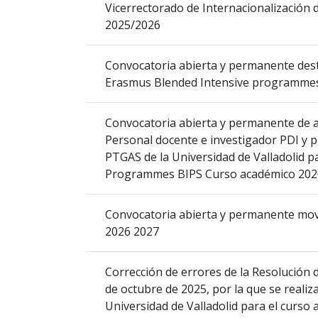
Vicerrectorado de Internacionalización 
que
2025/2026
abre
un
Convocatoria abierta y permanente desti
PDF
Erasmus Blended Intensive programmes
con
el
detalle
Convocatoria abierta y permanente de a
del
Personal docente e investigador PDI y pe
anuncio
PTGAS de la Universidad de Valladolid p
completo.
Programmes BIPS Curso académico 202
Convocatoria abierta y permanente mov
2026 2027
Corrección de errores de la Resolución d
de octubre de 2025, por la que se reali
Universidad de Valladolid para el curso