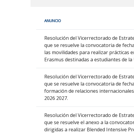
En
ANUNCIO
cada
fila
Relaciones
de
Resolución del Vicerrectorado de Estrate
internacionales
la
que se resuelve la convocatoria de fech
siguiente
las movilidades para realizar prácticas
tabla
Erasmus destinadas a estudiantes de la
encontrará
los
Resolución del Vicerrectorado de Estrate
anuncios
que se resuelve la convocatoria de fech
del
formación de relaciones internacionales
tablón
2026 2027.
seleccionado
previamente.
Resolución del Vicerrectorado de Estrate
En
que se resuelve el anexo a la convocator
la
dirigidas a realizar Blended Intensive P
primera