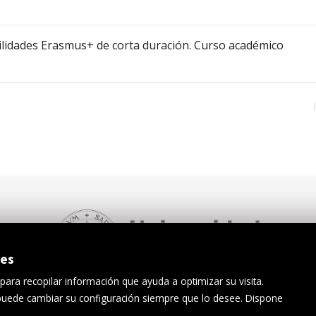
ilidades Erasmus+ de corta duración. Curso académico
ies
 para recopilar información que ayuda a optimizar su visita.
 puede cambiar su configuración siempre que lo desee. Dispone
iso Legal
Protección de datos
Canal interno de información
Acc