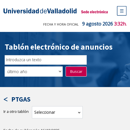
Saltar
al
Sede electrónica Universidad de V
contenido
M
de
9 agosto 2026
3:32h.
FECHA Y HORA OFICIAL
na
pr
Tablón electrónico de anuncios
Buscar
en
Filtro
Buscar
el
por
tablón
fecha
por
de
texto
publicación
PTGAS
Ir a otro tablón
tablón
Seleccionar