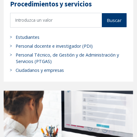
Procedimientos y servicios
Rectoral
de
B
Buscar
17
u
de
s
Estudiantes
c
junio
a
de
Personal docente e investigador (PDI)
r
2025.-
Personal Técnico, de Gestión y de Administración y
p
Servicios (PTGAS)
RESOLUCIÓN
r
de
Ciudadanos y empresas
o
9
c
de
e
octubre
d
de
i
2025,
m
del
i
Rectorado
e
n
de