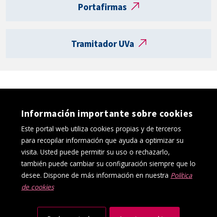
excluidos
Portafirmas
a
al
R
proceso
e
selectivo
Tramitador UVa
g
convocado
i
s
por
t
Resolución
r
de
o
17
Información importante sobre cookies
e
de
l
Este portal web utiliza cookies propias y de terceros
junio
e
para recopilar información que ayuda a optimizar su
de
c
visita. Usted puede permitir su uso o rechazarlo,
2025,
t
también puede cambiar su configuración siempre que lo
para
r
desee. Dispone de más información en nuestra
Política
el
ó
de cookies
Política de cookies
Aviso Legal
ingreso
n
Protección de datos
Canal interno de información
como
i
Accesibilidad
Mapa web