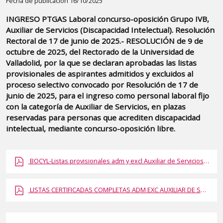
Detalle
Fecha de publicación 16/10/2025
de
INGRESO PTGAS Laboral concurso-oposición Grupo IVB,
la
Auxiliar de Servicios (Discapacidad Intelectual). Resolución
publicaci?
Rectoral de 17 de junio de 2025.- RESOLUCIÓN de 9 de
n:
octubre de 2025, del Rectorado de la Universidad de
Valladolid, por la que se declaran aprobadas las listas
"INGRESO
provisionales de aspirantes admitidos y excluidos al
PTGAS
proceso selectivo convocado por Resolución de 17 de
Laboral
junio de 2025, para el ingreso como personal laboral fijo
concurso-
con la categoría de Auxiliar de Servicios, en plazas
oposición
reservadas para personas que acrediten discapacidad
intelectual, mediante concurso-oposición libre.
Grupo
IVB,
Auxiliar
BOCYL-Listas provisionales adm y excl Auxiliar de Servicios (DI).pdf.pdf
de
Servicios
LISTAS CERTIFICADAS COMPLETAS ADM EXC AUXILIAR DE SERVICIOS (DI).report.pdf.pdf
(Discapacidad
Intelectual).
Resolución