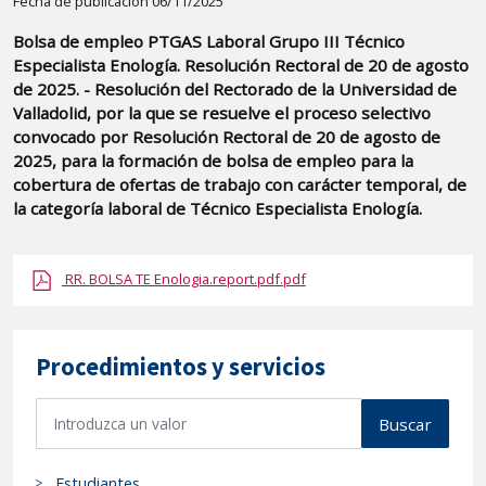
Detalle
Fecha de publicación 06/11/2025
de
Bolsa de empleo PTGAS Laboral Grupo III Técnico
la
Especialista Enología. Resolución Rectoral de 20 de agosto
publicaci?
de 2025. - Resolución del Rectorado de la Universidad de
n:
Valladolid, por la que se resuelve el proceso selectivo
convocado por Resolución Rectoral de 20 de agosto de
"Bolsa
2025, para la formación de bolsa de empleo para la
de
cobertura de ofertas de trabajo con carácter temporal, de
empleo
la categoría laboral de Técnico Especialista Enología.
PTGAS
Laboral
RR. BOLSA TE Enologia.report.pdf.pdf
Grupo
III
Técnico
Procedimientos y servicios
Especialista
Enología.
B
Resolución
Buscar
u
Rectoral
s
de
Estudiantes