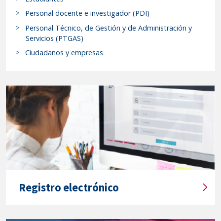
c
20
a
Personal docente e investigador (PDI)
de
r
Personal Técnico, de Gestión y de Administración y
agosto
p
Servicios (PTGAS)
r
de
Ciudadanos y empresas
o
2025.
c
-
e
Resolución
d
del
i
Rectorado
m
de
i
la
e
Universidad
n
de
t
Valladolid,
o
Registro electrónico
por
s
T
y
la
í
s
que