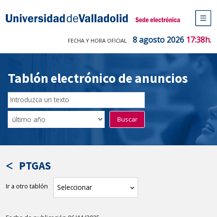
Saltar
al
Sede electrónica Universidad de V
contenido
M
de
8 agosto 2026
17:38h.
FECHA Y HORA OFICIAL
na
pr
Tablón electrónico de anuncios
Buscar
en
Filtro
Buscar
el
por
tablón
fecha
por
de
texto
publicación
PTGAS
Ir a otro tablón
tablón
Seleccionar