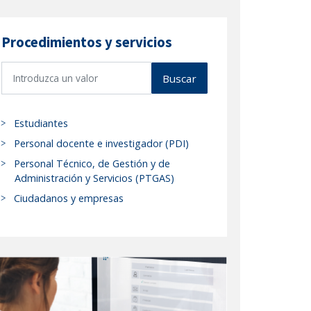
Procedimientos y servicios
B
Buscar
u
s
c
Estudiantes
a
Personal docente e investigador (PDI)
r
Personal Técnico, de Gestión y de
p
Administración y Servicios (PTGAS)
r
Ciudadanos y empresas
o
c
e
d
i
m
i