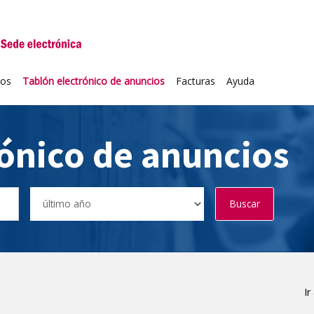
niversidad de Valladolid
ios
Tablón electrónico de anuncios
Facturas
Ayuda
rónico de anuncios
Buscar
Ir