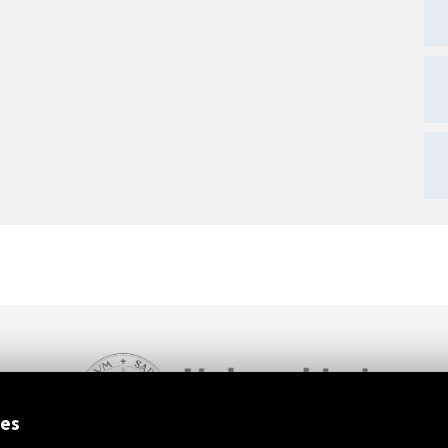
ext
ies