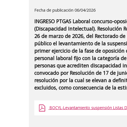
Detalle
Fecha de publicación 06/04/2026
de
INGRESO PTGAS Laboral concurso-oposici
la
(Discapacidad Intelectual). Resolución R
publicaci?
26 de marzo de 2026, del Rectorado de l
n:
público el levantamiento de la suspensi
"INGRESO
primer ejercicio de la fase de oposición
PTGAS
personal laboral fijo con la categoría de
Laboral
personas que acrediten discapacidad in
convocado por Resolución de 17 de juni
concurso-
resolución por la cual se elevan a defini
oposición
excluidos, como consecuencia de la esti
Grupo
IVB,
Auxiliar
BOCYL-Levantamiento suspensión Listas Def 
de
Servicios