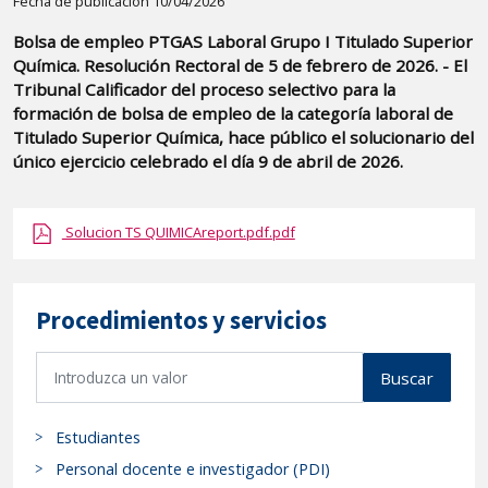
Detalle
Fecha de publicación 10/04/2026
de
Bolsa de empleo PTGAS Laboral Grupo I Titulado Superior
la
Química. Resolución Rectoral de 5 de febrero de 2026. - El
publicaci?
Tribunal Calificador del proceso selectivo para la
n:
formación de bolsa de empleo de la categoría laboral de
Titulado Superior Química, hace público el solucionario del
"Bolsa
único ejercicio celebrado el día 9 de abril de 2026.
de
empleo
PTGAS
Solucion TS QUIMICAreport.pdf.pdf
Laboral
Grupo
I
Procedimientos y servicios
Titulado
B
Superior
Buscar
u
Química.
s
Resolución
Estudiantes
c
Rectoral
a
Personal docente e investigador (PDI)
de