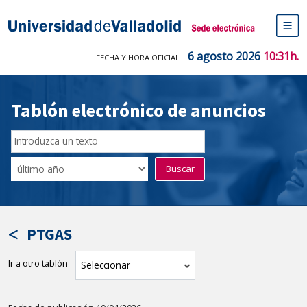
Saltar
al
Sede electrónica Universidad de V
contenido
M
de
6 agosto 2026
10:31h.
FECHA Y HORA OFICIAL
na
pr
Tablón electrónico de anuncios
Buscar
en
Filtro
Buscar
el
por
tablón
fecha
por
de
texto
publicación
PTGAS
Ir a otro tablón
tablón
Seleccionar