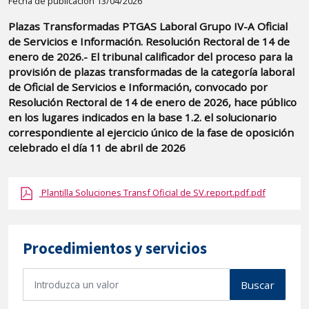
Detalle
Fecha de publicación 13/04/2026
de
Plazas Transformadas PTGAS Laboral Grupo IV-A Oficial
la
de Servicios e Información. Resolución Rectoral de 14 de
publicaci?
enero de 2026.- El tribunal calificador del proceso para la
n:
provisión de plazas transformadas de la categoría laboral
de Oficial de Servicios e Información, convocado por
"Plazas
Resolución Rectoral de 14 de enero de 2026, hace público
Transformadas
en los lugares indicados en la base 1.2. el solucionario
PTGAS
correspondiente al ejercicio único de la fase de oposición
Laboral
celebrado el día 11 de abril de 2026
Grupo
IV-
Plantilla Soluciones Transf Oficial de SV.report.pdf.pdf
A
Oficial
de
Procedimientos y servicios
Servicios
e
B
Buscar
Información.
u
Resolución
s