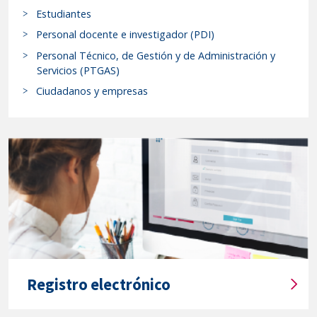
Estudiantes
Rectoral
c
de
a
Personal docente e investigador (PDI)
r
14
Personal Técnico, de Gestión y de Administración y
p
de
Servicios (PTGAS)
r
enero
Ciudadanos y empresas
o
de
c
2026.-
e
El
d
tribunal
i
calificador
m
del
i
proceso
e
para
n
la
t
o
provisión
Registro electrónico
s
de
T
y
plazas