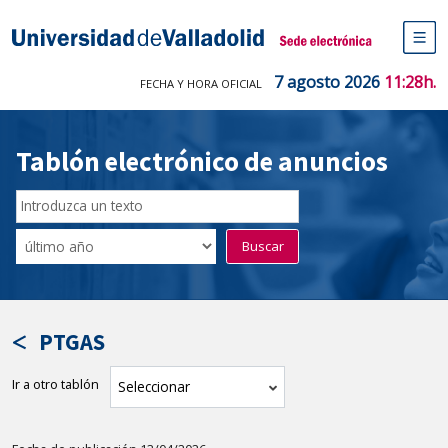
Saltar
al
Sede electrónica Universidad de V
contenido
M
de
7 agosto 2026
11:28h.
FECHA Y HORA OFICIAL
na
pr
Tablón electrónico de anuncios
Buscar
en
Filtro
Buscar
el
por
tablón
fecha
por
de
texto
publicación
PTGAS
Ir a otro tablón
tablón
Seleccionar