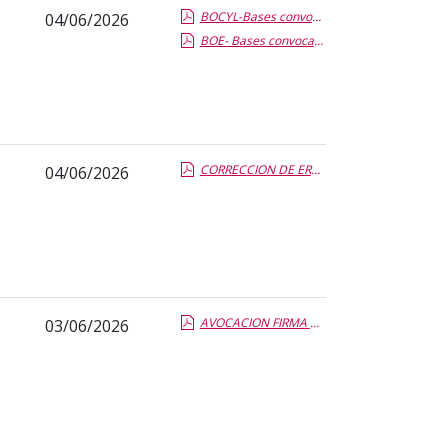
BOCYL-Bases convocatoria PTGAS laboral Grupos I,II, III y IVA.pdf.pdf
04/06/2026
BOE- Bases convocatoria PTGAS laboral Grupo I,II, III y IVA.pdf.pdf
CORRECCION DE ERRORES MATERIALES RVR.report.pdf.pdf
04/06/2026
AVOCACION FIRMA RECTOR TEC GESTION ECO-FINAN UVa.report.pdf.pdf
03/06/2026