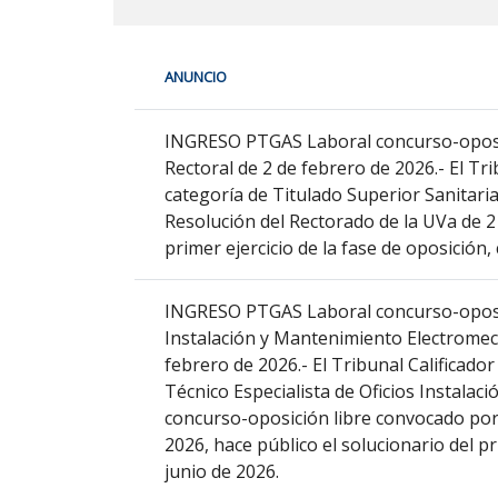
En
ANUNCIO
cada
fila
PTGAS
de
INGRESO PTGAS Laboral concurso-oposici
la
Rectoral de 2 de febrero de 2026.- El Tri
siguiente
categoría de Titulado Superior Sanitari
tabla
Resolución del Rectorado de la UVa de 2 
encontrará
primer ejercicio de la fase de oposición,
los
anuncios
INGRESO PTGAS Laboral concurso-oposici
del
Instalación y Mantenimiento Electromec
tablón
febrero de 2026.- El Tribunal Calificador
seleccionado
Técnico Especialista de Oficios Instala
previamente.
concurso-oposición libre convocado por
En
2026, hace público el solucionario del pr
la
junio de 2026.
primera