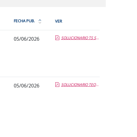
FECHA PUB.
VER
Ordena
la
SOLUCIONARIO TS SANITARIA 04 06 2026.report.pdf.pdf
05/06/2026
tabla
por
fecha
de
publicación:
más
reciente
SOLUCIONARIO TEO INST Y MANT ELECTR DE MAQU 04 06 2026.report.pdf.pdf
05/06/2026
o
antigua