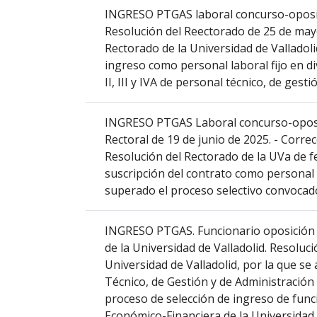
INGRESO PTGAS laboral concurso-oposición
que
Resolución del Reectorado de 25 de may
abre
Rectorado de la Universidad de Valladol
un
ingreso como personal laboral fijo en d
PDF
II, III y IVA de personal técnico, de gest
con
el
detalle
INGRESO PTGAS Laboral concurso-oposici
del
Rectoral de 19 de junio de 2025. - Corre
anuncio
Resolución del Rectorado de la UVa de fe
completo.
suscripción del contrato como personal 
superado el proceso selectivo convocado
INGRESO PTGAS. Funcionario oposición 
de la Universidad de Valladolid. Resoluci
Universidad de Valladolid, por la que se
Técnico, de Gestión y de Administración 
proceso de selección de ingreso de func
Económico-Financiera de la Universidad d