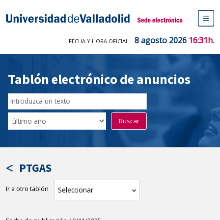
Saltar
al
Sede electrónica Universidad de V
contenido
M
de
8 agosto 2026
16:31h.
FECHA Y HORA OFICIAL
na
pr
Tablón electrónico de anuncios
Buscar
en
Filtro
Buscar
el
por
tablón
fecha
por
de
texto
publicación
PTGAS
Ir a otro tablón
tablón
Seleccionar