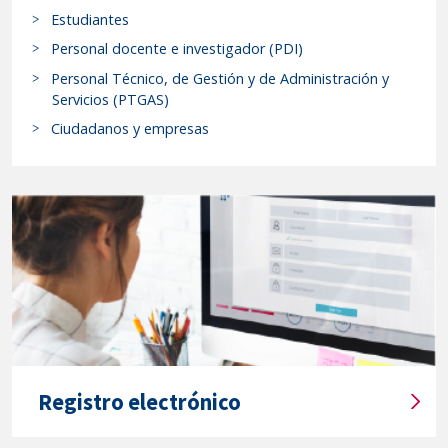
Estudiantes
Rectoral
c
de
a
Personal docente e investigador (PDI)
r
25
Personal Técnico, de Gestión y de Administración y
p
de
Servicios (PTGAS)
r
agosto
Ciudadanos y empresas
o
de
c
2025.
e
-
d
Resolución
i
del
m
Rectorado
i
de
e
la
n
Universidad
t
o
de
Registro electrónico
s
Valladolid,
T
y
por