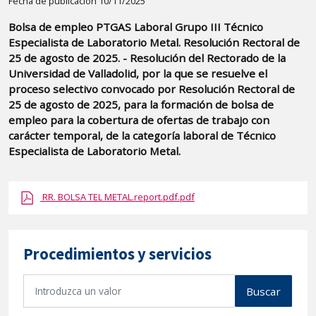
Detalle
Fecha de publicación 10/11/2025
de
Bolsa de empleo PTGAS Laboral Grupo III Técnico
la
Especialista de Laboratorio Metal. Resolución Rectoral de
publicaci?
25 de agosto de 2025. - Resolución del Rectorado de la
n:
Universidad de Valladolid, por la que se resuelve el
proceso selectivo convocado por Resolución Rectoral de
"Bolsa
25 de agosto de 2025, para la formación de bolsa de
de
empleo para la cobertura de ofertas de trabajo con
empleo
carácter temporal, de la categoría laboral de Técnico
PTGAS
Especialista de Laboratorio Metal.
Laboral
Grupo
RR. BOLSA TEL METAL.report.pdf.pdf
III
Técnico
Especialista
Procedimientos y servicios
de
Laboratorio
B
Buscar
Metal.
u
Resolución
s