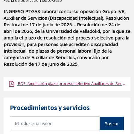
Detalle
Fecha de publicación 06/05/2026
de
INGRESO PTGAS Laboral concurso-oposición Grupo IVB,
la
Auxiliar de Servicios (Discapacidad Intelectual). Resolución
publicaci?
Rectoral de 17 de junio de 2025. - Resolución de 24 de
n:
abril de 2026, de la Universidad de Valladolid, por la que se
amplía el plazo de resolución del proceso selectivo para la
"INGRESO
provisión, para personas que acrediten discapacidad
PTGAS
intelectual, de plazas de personal laboral fijo de la
Laboral
categoría de Auxiliar de Servicios, convocado por
concurso-
Resolución de 17 de junio de 2025.
oposición
Grupo
BOE- Ampliación plazo proceso selectivo Auxiliares de Servicios (DI).pdf.pdf
IVB,
Auxiliar
de
Procedimientos y servicios
Servicios
(Discapacidad
B
Buscar
Intelectual).
u
Resolución
s