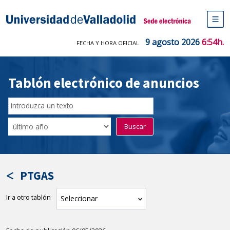
Saltar
al
Sede electrónica Universidad de V
contenido
M
de
9 agosto 2026
6:54h.
FECHA Y HORA OFICIAL
na
pr
Tablón electrónico de anuncios
Buscar
en
Filtro
Buscar
el
por
tablón
fecha
por
de
texto
publicación
PTGAS
Ir a otro tablón
tablón
Seleccionar