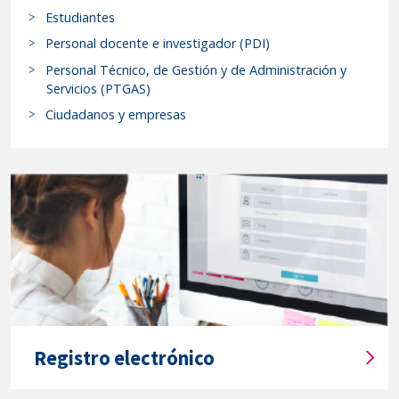
Estudiantes
Rectoral
c
de
a
Personal docente e investigador (PDI)
r
17
Personal Técnico, de Gestión y de Administración y
p
de
Servicios (PTGAS)
r
junio
Ciudadanos y empresas
o
de
c
2025.
e
-
d
Resolución
i
de
m
24
i
de
e
abril
n
de
t
o
2026,
Registro electrónico
s
de
T
y
la