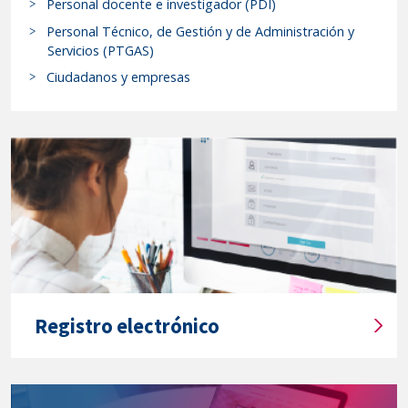
a
Personal docente e investigador (PDI)
el
r
Personal Técnico, de Gestión y de Administración y
recurso
p
Servicios (PTGAS)
de
r
Ciudadanos y empresas
alzada
o
c
interpuesto
e
el
d
profesor
i
Garrosa,
m
Catedrático
i
del
e
Departamento
n
de
t
Biología
o
Registro electrónico
Celular,
s
T
Genética,
y
í
Histología
s
t
e
y