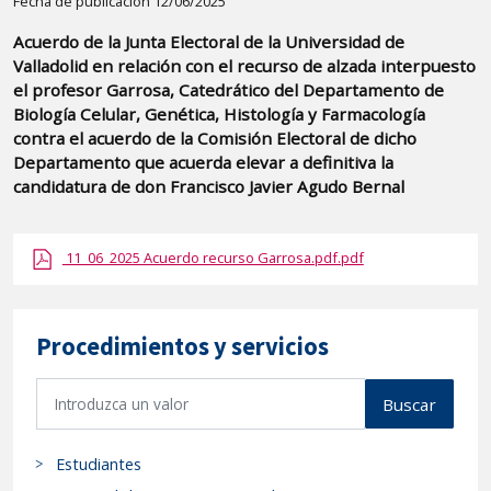
Detalle
Fecha de publicación 12/06/2025
de
Acuerdo de la Junta Electoral de la Universidad de
la
Valladolid en relación con el recurso de alzada interpuesto
publicaci?
el profesor Garrosa, Catedrático del Departamento de
n:
Biología Celular, Genética, Histología y Farmacología
contra el acuerdo de la Comisión Electoral de dicho
"Acuerdo
Departamento que acuerda elevar a definitiva la
de
candidatura de don Francisco Javier Agudo Bernal
la
Junta
Electoral
11_06_2025 Acuerdo recurso Garrosa.pdf.pdf
de
la
Procedimientos y servicios
Universidad
de
B
Valladolid
Buscar
u
en
s
relación
Estudiantes
c
con