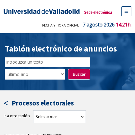
Saltar
al
Sede electrónica Universidad de V
contenido
M
de
7 agosto 2026
14:21h.
FECHA Y HORA OFICIAL
na
pr
Tablón electrónico de anuncios
Buscar
en
Filtro
Buscar
el
por
tablón
fecha
por
de
texto
publicación
Procesos electorales
Ir a otro tablón
tablón
Seleccionar