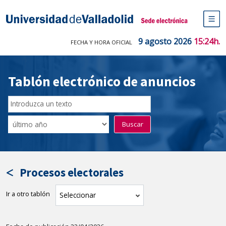
Saltar
al
Sede electrónica Universidad de V
contenido
M
de
9 agosto 2026
15:24h.
FECHA Y HORA OFICIAL
na
pr
Tablón electrónico de anuncios
Buscar
en
Filtro
Buscar
el
por
tablón
fecha
por
de
texto
publicación
Procesos electorales
Ir a otro tablón
tablón
Seleccionar