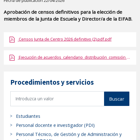
Detalle
Fecha de publicación 22/04/2026
de
Aprobación de censos definitivos para la elección de
la
miembros de la Junta de Escuela y Director/a de la EIFAB.
publicaci?
n:
Censos Junta de Centro 2026 definitivo (2).pdf.pdf
"Aprobación
de
censos
Ejecución de acuerdos_calendario_distribución_comisión electoral (1).pdf.pdf
definitivos
para
Procedimientos y servicios
la
elección
B
de
Buscar
u
miembros
s
de
Estudiantes
c
la
a
Personal docente e investigador (PDI)
Junta
r
Personal Técnico, de Gestión y de Administración y
de
p