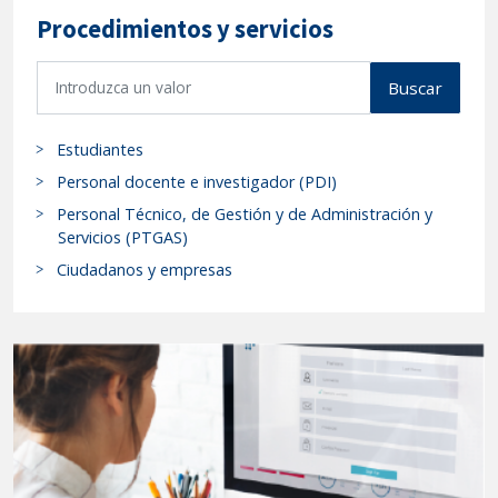
Procedimientos y servicios
B
Buscar
u
s
Estudiantes
c
a
Personal docente e investigador (PDI)
r
Personal Técnico, de Gestión y de Administración y
p
Servicios (PTGAS)
r
Ciudadanos y empresas
o
c
e
d
i
m
i
e