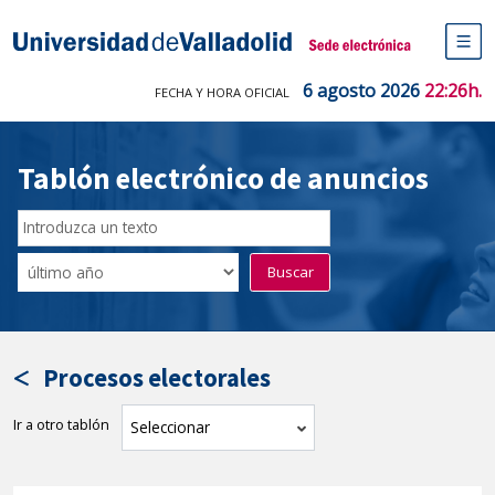
Saltar
al
Sede electrónica Universidad de V
contenido
M
de
6 agosto 2026
22:26h.
FECHA Y HORA OFICIAL
na
pr
Tablón electrónico de anuncios
Buscar
en
Filtro
Buscar
el
por
tablón
fecha
por
de
texto
publicación
Procesos electorales
Ir a otro tablón
tablón
Seleccionar