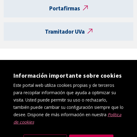
t
Portafirmas
a
R
e
Tramitador UVa
g
i
s
t
r
o
Información importante sobre cookies
e
l
Este portal web utiliza cookies propias y de terceros
e
para recopilar información que ayuda a optimizar su
c
visita. Usted puede permitir su uso o rechazarlo,
t
también puede cambiar su configuración siempre que lo
r
desee. Dispone de más información en nuestra
Política
ó
de cookies
Política de cookies
Aviso Legal
n
Protección de datos
Canal interno de información
i